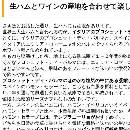
生ハムとワインの産地を合わせて楽
さきほどお話した通り、生ハムにも産地があります。
世界三大生ハムと言われるのが、
イタリアのプロシュット・
とくに、イタリアのプロシュット・ディ・パルマと、スペイ
イタリアのエミリア・ロマーニャ州のパルマでつくられるプ
ホワイト種と決められています。
もも肉を塩漬けした後、地上にある熟成庫で１～２年間の乾
そんなプロシュット・ディ・パルマには、エミリア・ロマー
ほどよい甘みと渋み、酸味のあるフルーティな味わいの微発泡
で飲みやすいです。
プロシュット・ディ・パルマのほのかな塩気の中にある凝縮
スペインのハモン・セラーノは、こちらも白豚を原料として
1～2年を通じて風通しの良い貯蔵庫で吊るし熟成されます。
値段も比較的リーズナブルなものが多いです。
一方、スペインの生ハムには、ハモン・イベリコというイベ
ハモン・セラーノと比べ、少量生産で熟成期間も長いため、
ハモン・セラーノには、テンプラニーリョがおすすめ
です。
どちらも日常の食卓に乗せられる気軽な価格と味わいの生ハ
また、
ハモン・イベリコには、シャンパンと同じ伝統的製法