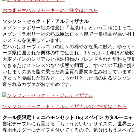
おつまみ生ハムジャーキーのご注文はこちら
ソシソン・セック・ド・アルティザナル
メゾン・ラボリー社の信念は「塩漬け」という工程によって
メゾン・ラボリー社の熟成庫はロット県で一番標高が高い村 Laba
システムを使用しています。
生ハムはオーヴェルニュの山々の穏やかな風に触れ、ゆっくり
ーズ県に囲まれた栗林の中で生まれ、3.5 ヵ月～１年ほど放
大麦メインのシリアルと採油植物のブレンドされた飼料を季節
できるだけストレスのない状態で飼育し、すべての工程に携
いしまりのある脂の乗った高品質な豚肉を生み出しています
ぎゅっと凝縮した旨みと、しっかりとした脂のあるソシソン
造られるカヴァがおすすめです。
ソシソン・セック・ド・アルティザナルのご注文はこちら
クール便限定！ミニハモンセット 1kg スペイン カタルーニャ
自宅テーブルにも置ける「ちょうどいい」サイズの、世界三
専用ホルダーにナイフも付いてくるので、気分はもうスペイ