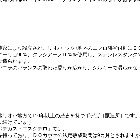
農家により設立され、リオハ・バハ地区のエブロ渓谷付近に２
ーリョ90％、グラシアーノ10％を使用し、ステンレスタン
せ造られます。
バニラのバランスの取れた香りが広がり、シルキーで滑らかな
リオハ地方で150年以上の歴史を持つボデガ（醸造所）です。
り続けています。
ボデガス・エスクデロ」では、
っており、ＤＯカヴァの法定熟成期間は9カ月とされますが、リク