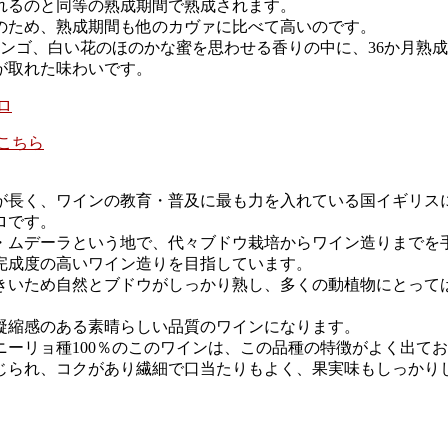
れるのと同等の熟成期間で熟成されます。
のため、熟成期間も他のカヴァに比べて高いのです。
リンゴ、白い花のほのかな蜜を思わせる香りの中に、36か月熟
が取れた味わいです。
こちら
長く、ワインの教育・普及に最も力を入れている国イギリスに
ロです。
・ムデーラという地で、代々ブドウ栽培からワイン造りまでを
完成度の高いワイン造りを目指しています。
きいため自然とブドウがしっかり熟し、多くの動植物にとって
凝縮感のある素晴らしい品質のワインになります。
ーリョ種100％のこのワインは、この品種の特徴がよく出て
じられ、コクがあり繊細で口当たりもよく、果実味もしっかり