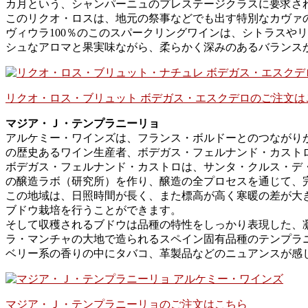
カ月という、シャンパーニュのプレステージクラスに要求さ
このリクオ・ロスは、地元の祭事などでも出す特別なカヴァ
ヴィウラ100％のこのスパークリングワインは、シトラスや
シュなアロマと果実味ながら、柔らかく深みのあるバランス
リクオ・ロス・ブリュット ボデガス・エスクデロのご注文は
マジア・Ｊ・テンプラニーリョ
アルケミー・ワインズは、フランス・ボルドーとのつながりが
の歴史あるワイン生産者、ボデガス・フェルナンド・カスト
ボデガス・フェルナンド・カストロは、サンタ・クルス・デ
の醸造ラボ（研究所）を作り、醸造の全プロセスを通じて、
この地域は、日照時間が長く、また標高が高く寒暖の差が大
ブドウ栽培を行うことができます。
そして収穫されるブドウは品種の特性をしっかり表現した、
ラ・マンチャの大地で造られるスペイン固有品種のテンプラニ
ベリー系の香りの中にタバコ、革製品などのニュアンスが感
マジア・Ｊ・テンプラニーリョのご注文はこちら