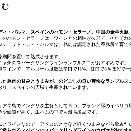
しむ
ディ・パルマ、
スペインのハモン・セラーノ、中国の金華火腿
ンのハモン・セラーノは、ワインとの相性が抜群で、それぞれ
ロシュット・ディ・パルマは、豚肉は認定された養豚所で育て
燥期間を置いて熟成させます。
ニャ州のスパークリングワインランブルスコがおすすめです。
ワインで、アルコール度数は辛口で11%、甘口で8％ほどで
した豚肉の甘みとうまみが、
のどごしの良い爽快なランブルス
おり、スペインの広域で生産されています。
リア半島でドングリを主食として育つ、ブランド豚のイベリコ
希少価値が高く、生ハムの中でも最高級品です。
ムとワインなので、アペロのときなど軽くつまみながら飲みた
で造られる
スペインのスパークリングワインのカヴァがおすす