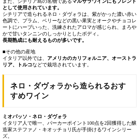
また、シチリア島の名物である
マルサラワインにも
ブレンド
として使用されています。
シチリアで造られるネロ・ダヴォラは、紫がかった濃い赤い
色調で、プラム、ベリーなどの黒い果実とオークやチョコレ
ートにハーブいった、洗練されたアロマが感じられ、まろや
かで甘いタンニンのしっかりとしたボディ。
長期熟成にも耐えるものが多いです。
■その他の産地
イタリア以外では、
アメリカのカリフォルニア、オーストラ
リア、
トルコ
などで栽培されています。
ネロ・ダヴォラから造られるおす
すめワイン
ミオパッソ・ネロ・ダヴォラ
イタリア人で唯一、パーカーポイント100点を2回獲得した醸
造家ステファノ・キオッチョリ氏が手掛けるワインシリー
ズ。