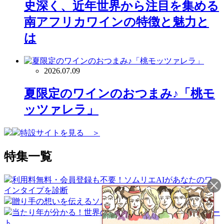
史深く、近年世界から注目を集める
南アフリカワインの特徴と魅力と
は
2026.07.09
夏限定のワインのおつまみ♪「桃モ
ッツァレラ」
特設サイトを見る ＞
特集一覧
利用料無料・会員登録も不要！ソムリエAIがあなたのワ
インタイプを診断
贈り手の想いを伝えるソムリエギフト
当たり年が分かる！世界のワイン産地ヴィンテージチャー
ト