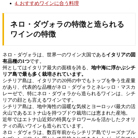
4.
おすすめワインに合う料理
ネロ・ダヴォラの特徴と造られる
ワインの特徴
ネロ・ダヴォラは、世界一のワイン大国である
イタリアの固
有品種の1つ
です。
州としてはイタリア最大の面積を誇る、
地中海に浮かぶシチ
リア島で最も多く栽培されています。
シチリア島は、イタリアの20州の中でもトップを争う生産量
があり、代表的な品種がネロ・ダヴォラとネレッロ・マスカ
レーゼで、特にネロ・ダヴォラから造られるワインは、シチ
リアの顔とも言えるワインです。
シチリア島は、地中海性の温暖な気候とヨーロッパ最大の活
火山であるエトナ山を持つブドウ栽培には恵まれた産地。
近年ではエトナ山近郊の特異なテロワールを活かしたクオリ
ティの高いワインも造られています。
ネロ・ダヴォラは、数百年前からシチリア島でリーズナブル