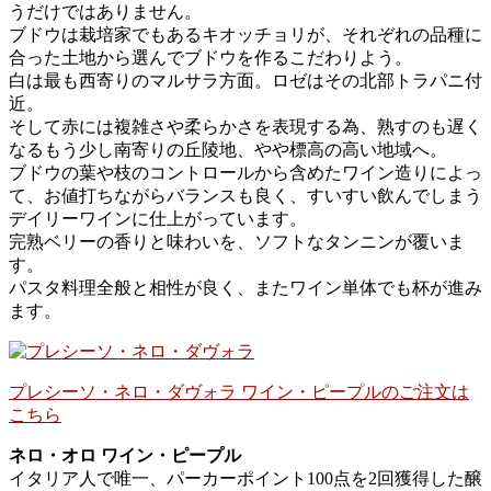
うだけではありません。
ブドウは栽培家でもあるキオッチョリが、それぞれの品種に
合った土地から選んでブドウを作るこだわりよう。
白は最も西寄りのマルサラ方面。ロゼはその北部トラパニ付
近。
そして赤には複雑さや柔らかさを表現する為、熟すのも遅く
なるもう少し南寄りの丘陵地、やや標高の高い地域へ。
ブドウの葉や枝のコントロールから含めたワイン造りによっ
て、お値打ちながらバランスも良く、すいすい飲んでしまう
デイリーワインに仕上がっています。
完熟ベリーの香りと味わいを、ソフトなタンニンが覆いま
す。
パスタ料理全般と相性が良く、またワイン単体でも杯が進み
ます。
プレシーソ・ネロ・ダヴォラ ワイン・ピープルのご注文は
こちら
ネロ・オロ ワイン・ピープル
イタリア人で唯一、パーカーポイント100点を2回獲得した醸