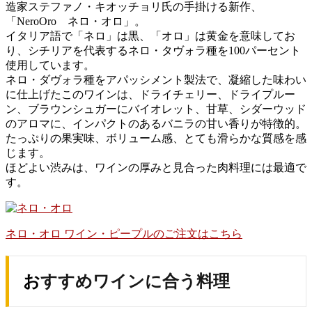
造家ステファノ・キオッチョリ氏の手掛ける新作、
「NeroOro ネロ・オロ」。
イタリア語で「ネロ」は黒、「オロ」は黄金を意味してお
り、シチリアを代表するネロ・タヴォラ種を100パーセント
使用しています。
ネロ・ダヴォラ種をアパッシメント製法で、凝縮した味わい
に仕上げたこのワインは、ドライチェリー、ドライプルー
ン、ブラウンシュガーにバイオレット、甘草、シダーウッド
のアロマに、インパクトのあるバニラの甘い香りが特徴的。
たっぷりの果実味、ボリューム感、とても滑らかな質感を感
じます。
ほどよい渋みは、ワインの厚みと見合った肉料理には最適で
す。
ネロ・オロ ワイン・ピープルのご注文はこちら
おすすめワインに合う料理