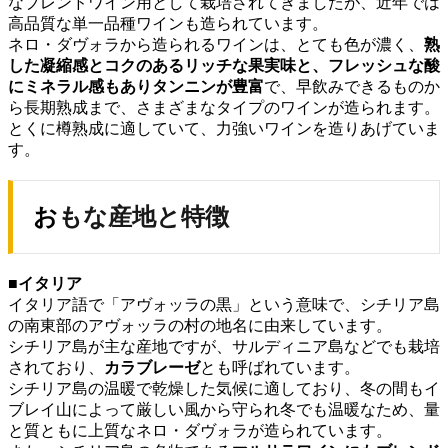
なブレンドワイン用として栽培されてきましたが、近年では
高品質な単一品種ワインも造られています。
ネロ・ダヴォラから造られるワインは、とても色が濃く、
熟
した凝縮感とコクのあるリッチな果実味と、
フレッシュな酸
にミネラル感もありタンニンが豊富
で、早飲みできるものか
ら長期熟成まで、さまざまなタイプのワインが造られます。
とくに樽熟成に適していて、力強いワインを造りあげていま
す。
おもな産地と特徴
■イタリア
イタリア語で「アヴォッラの黒」という意味で、シチリア島
の南東部のアヴォッラの村の地名に由来しています。
シチリア島が主な産地ですが、サルディニア島などでも栽培
されており、
カラブレーゼ
とも呼ばれています。
シチリア島の温暖で乾燥した気候に適しており、冬の間もイ
ブレイ山によって厳しい風から守られ冬でも温暖なため、量
と質ともに上質なネロ・ダヴォラが造られています。