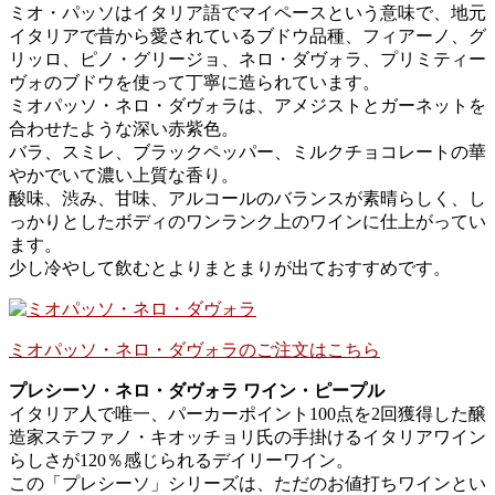
ミオ・パッソはイタリア語でマイペースという意味で、地元
イタリアで昔から愛されているブドウ品種、フィアーノ、グ
リッロ、ピノ・グリージョ、ネロ・ダヴォラ、プリミティー
ヴォのブドウを使って丁寧に造られています。
ミオパッソ・ネロ・ダヴォラは、アメジストとガーネットを
合わせたような深い赤紫色。
バラ、スミレ、ブラックペッパー、ミルクチョコレートの華
やかでいて濃い上質な香り。
酸味、渋み、甘味、アルコールのバランスが素晴らしく、し
っかりとしたボディのワンランク上のワインに仕上がってい
ます。
少し冷やして飲むとよりまとまりが出ておすすめです。
ミオパッソ・ネロ・ダヴォラのご注文はこちら
プレシーソ・ネロ・ダヴォラ ワイン・ピープル
イタリア人で唯一、パーカーポイント100点を2回獲得した醸
造家ステファノ・キオッチョリ氏の手掛けるイタリアワイン
らしさが120％感じられるデイリーワイン。
この「プレシーソ」シリーズは、ただのお値打ちワインとい