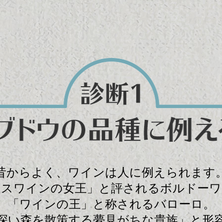
昔からよく、
ワインは人に例えられます
ンスワインの女王」と
評されるボルドーワ
「ワインの王」と称されるバローロ。
深い森を散策する
夢見がちな貴族」と形