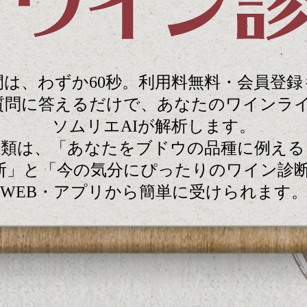
は、わずか60秒。
利用料無料・会員登録
質問に答えるだけで、
あなたのワインラ
ソムリエAIが解析します。
種類は、
「あなたをブドウの品種に
例える
断」と
「今の気分にぴったりのワイン診断
WEB・アプリから簡単に受けられます