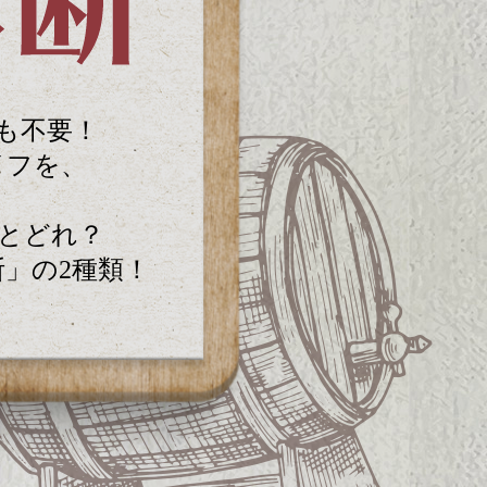
も不要！
イフを、
とどれ？
」の2種類！
。