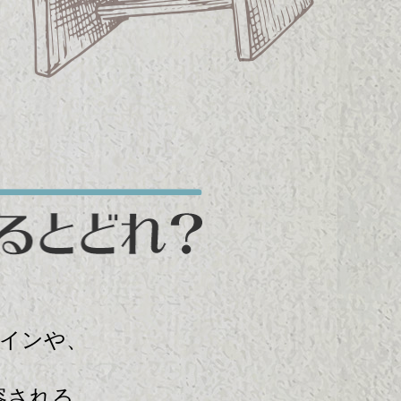
。
インや、
容される