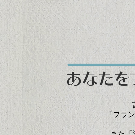
「フラ
また「