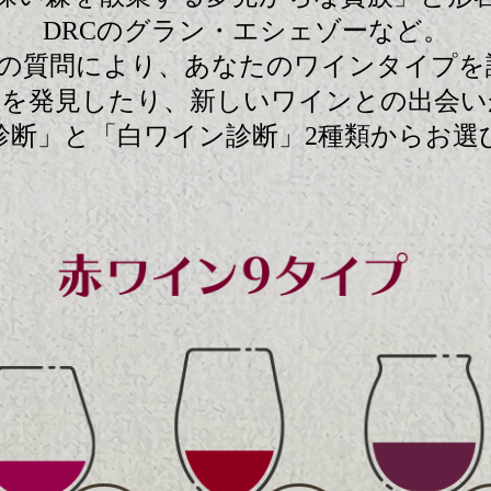
DRCのグラン・エシェゾーなど。
つの質問により、
あなたのワインタイプを
面を発見したり、
新しいワインとの
出会い
診断」と
「白ワイン診断」2種類から
お選