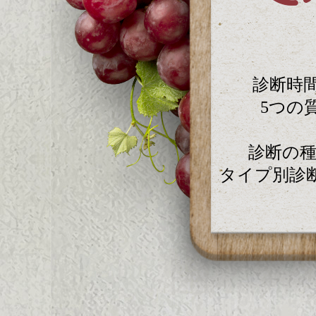
診断時間
5つの
診断の
タイプ別診