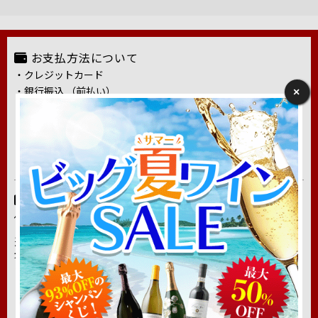
お支払方法について
・クレジットカード
・銀行振込 （前払い）
×
・代金引き換え
・コンビニ後払い
・amazon pay
詳しくはこちら
配送・送料について
佐川急便もしくはヤマト運輸でお届けいたします。
送料は、「12本単位のご注文」で送料無料となります。（一部地
域を除きます）
※クール便の場合は料金330円は別途頂戴しております。ご了承
ください。
詳しくはこちら