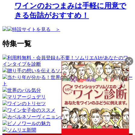
ワインのおつまみは手軽に用意で
きる缶詰がおすすめ！
特設サイトを見る ＞
特集一覧
利用料無料・会員登録も不要！ソムリエAIがあなたのワ
インタイプを診断
贈り手の想いを伝えるソムリエギフト
当たり年が分かる！世界のワイン産地ヴィンテージチャー
ト
世界のバル気分
マリアージュデリ
ワインのトリセツ
ワイン女子会のススメ
カベルネソーヴィニョンの魅力
ピノノワールの魅力
ソムリエ新聞