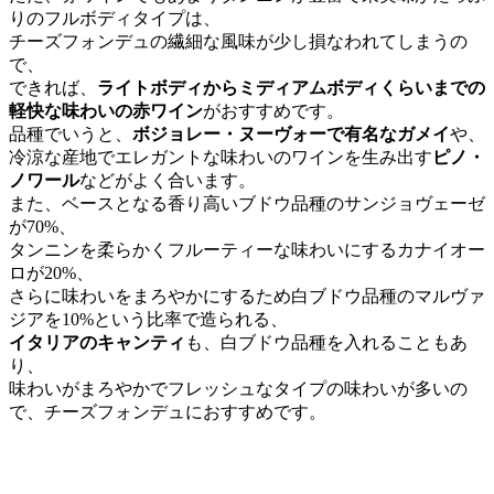
りのフルボディタイプは、
チーズフォンデュの繊細な風味が少し損なわれてしまうの
で、
できれば、
ライトボディからミディアムボディくらいまでの
軽快な味わいの赤ワイン
がおすすめです。
品種でいうと、
ボジョレー・ヌーヴォーで有名なガメイ
や、
冷涼な産地でエレガントな味わいのワインを生み出す
ピノ・
ノワール
などがよく合います。
また、ベースとなる香り高いブドウ品種のサンジョヴェーゼ
が70%、
タンニンを柔らかくフルーティーな味わいにするカナイオー
ロが20%、
さらに味わいをまろやかにするため白ブドウ品種のマルヴァ
ジアを10%という比率で造られる、
イタリアのキャンティ
も、白ブドウ品種を入れることもあ
り、
味わいがまろやかでフレッシュなタイプの味わいが多いの
で、チーズフォンデュにおすすめです。