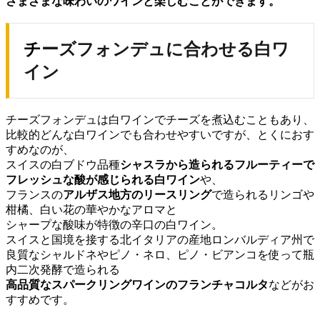
さまざまな味わいのワインと楽しむことができます。
チーズフォンデュに合わせる白ワ
イン
チーズフォンデュは白ワインでチーズを煮込むこともあり、
比較的どんな白ワインでも合わせやすいですが、とくにおす
すめなのが、
スイスの白ブドウ品種
シャスラから造られるフルーティーで
フレッシュな酸が感じられる白ワイン
や、
フランスの
アルザス地方のリースリング
で造られるリンゴや
柑橘、白い花の華やかなアロマと
シャープな酸味が特徴の辛口の白ワイン。
スイスと国境を接する北イタリアの産地ロンバルディア州で
良質なシャルドネやピノ・ネロ、ピノ・ビアンコを使って瓶
内二次発酵で造られる
高品質なスパークリングワインのフランチャコルタ
などがお
すすめです。