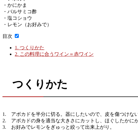
・かにかま
・バルサミコ酢
・塩コショウ
・レモン（お好みで）
目次
1.
つくりかた
2.
この料理に合うワイン＝赤ワイン
つくりかた
1. アボカドを半分に切る。器にしたいので、皮を傷つけな
2. アボカドの身を適当な大きさにカットし、ほぐしたかに
3. お好みでレモンをぎゅっと絞って出来上がり。