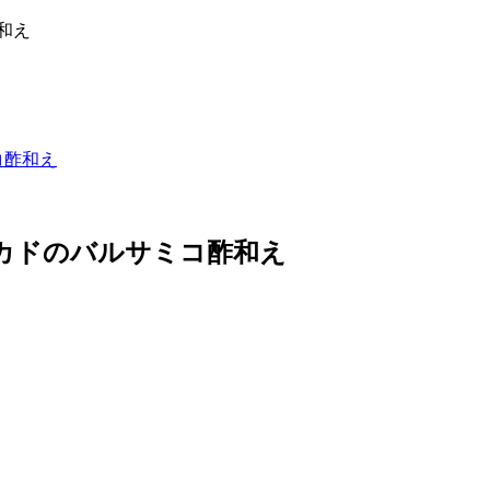
コ酢和え
カドのバルサミコ酢和え