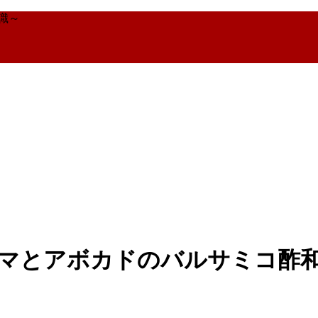
識～
カマとアボカドのバルサミコ酢