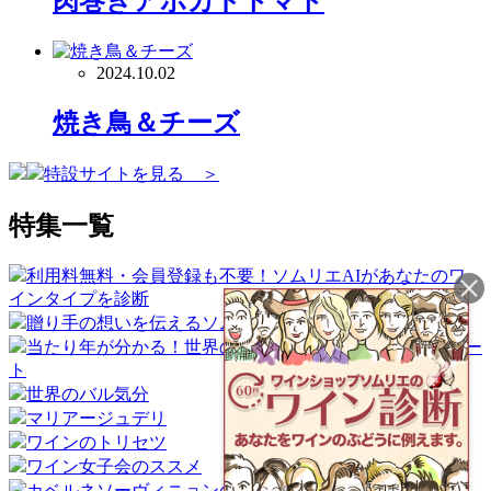
肉巻きアボカドトマト
2024.10.02
焼き鳥＆チーズ
特設サイトを見る ＞
特集一覧
利用料無料・会員登録も不要！ソムリエAIがあなたのワ
インタイプを診断
贈り手の想いを伝えるソムリエギフト
当たり年が分かる！世界のワイン産地ヴィンテージチャー
ト
世界のバル気分
マリアージュデリ
ワインのトリセツ
ワイン女子会のススメ
カベルネソーヴィニョンの魅力