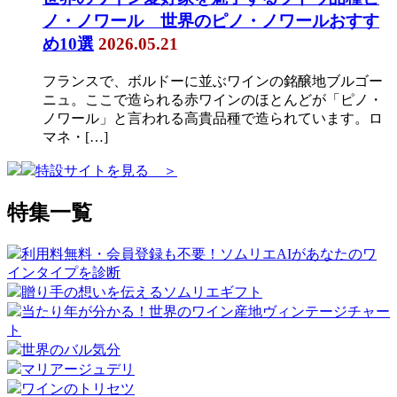
ノ・ノワール 世界のピノ・ノワールおすす
め10選
2026.05.21
フランスで、ボルドーに並ぶワインの銘醸地ブルゴー
ニュ。ここで造られる赤ワインのほとんどが「ピノ・
ノワール」と言われる高貴品種で造られています。ロ
マネ・[…]
特設サイトを見る ＞
特集一覧
利用料無料・会員登録も不要！ソムリエAIがあなたのワ
インタイプを診断
贈り手の想いを伝えるソムリエギフト
当たり年が分かる！世界のワイン産地ヴィンテージチャー
ト
世界のバル気分
マリアージュデリ
ワインのトリセツ