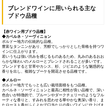
ブレンドワインに用いられる主な
ブドウ品種
【赤ワイン用ブドウ品種】
◆カベルネ・ソーヴィニョン
ボルドー地方の伝統的な品種。
豊富なタンニンがあり、芳醇でしっかりとした骨格を持つワ
インに仕上がります。
若いうちは強い渋みを感じるものあるため、丸みのあるおお
らかな味わいのメルローとブレンドされることが多いです。
ブレンドすると甘草やカシス、杉、ジビエのような魅惑的な
香りを出し、複雑なブーケを開花させる品種です。
◆メルロー
ボルドー地方でもっとも広い栽培面積をもつ品種。
カベルネ・ソーヴィニョンと最高に相性が良い品種で、深い
色合いが特徴的で、プルーンやダークチェリーのようなフル
ーティな香りと、すみれを思わせる華やかな奥深い香り、ま
たロースト香がふくよかで口当たりの良いワインに仕上げま