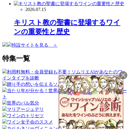
2026.07.15
キリスト教の聖書に登場するワイ
ンの重要性と歴史
特設サイトを見る ＞
特集一覧
利用料無料・会員登録も不要！ソムリエAIがあなたのワ
インタイプを診断
贈り手の想いを伝えるソムリエギフト
当たり年が分かる！世界のワイン産地ヴィンテージチャー
ト
世界のバル気分
マリアージュデリ
ワインのトリセツ
ワイン女子会のススメ
カベルネソーヴィニョンの魅力