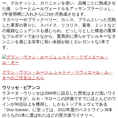
ー、グルナッシュ、カリニャンを使い、品種ごとに熟成させ
た後、シラーとムールヴェードルをアッサンブラージュし、
1年使用樽に入れさらに24か月熟成させます。
ラズベリーやブラックベリー、カシス、プラムといった完熟
した果実の香りに、スパイス、リコリス、葉巻、ミントなど
の複雑なニュアンスも感じられ、どっしりとした構造の重厚
なフルボディでありながら、驚異的に滑らかでシルキーなタ
ンニンを感じる非常に長い余韻が続くエレガントな1本で
す。
グラン・ヴァン・ルージュ シャトー・リヴィエール・ル・
オーのご注文はこちら
ウリッセ・ビアンコ
テヌータ・ウリッセは2006年に設立した歴史はまだ浅いワイ
ナリーですが、ルカ・マローニの評価ですでにほとんどのワ
インが90点以上を獲得し、しかもトップキュヴェである
「Don Antonio」に至っては、2022年度のベストワイン38本
のうちの1本に選ばれたほどの実力派ワイナリー。