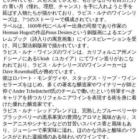
の 青い月（憧れ、理想、チャンス）を手に入れようと手を
延ばす人物たちが描かれており、ラピス・ルナのワインシリ
ーズは、7つのストーリーで構成されています。
ラベルは、1600年代にベルギー出身の司祭であり作家の
Herman Hugoの作品Pious Desiresという銅版画によるエンブ
レムブック（詩入りの寓意画集）にインスピレーションを受
け、同じ製法銅版画で描かれています。
ラピス・ルナ・ワインズのワインは、カリフォルニア州メン
ドシーノにあるUkiah（ユカイア）にてワイン造りがおこな
われており、ラピス・ルナシリーズのワインメーカーは
Dave Rosenthal氏が務めています。
彼はロバート・モンダヴィや、スタッグス・リープ・ワイン
セラーズをはじめ、多くの著名な醸造家やワイナリーが師と
仰ぐAndre Tchelistcheff氏のチームで働いたという特筆すべき
キャリアを持つカリフォルニアワインを表現する術を身に着
けた優れた醸造家です。
ラピス・ルナ・レッドブレンドは、完熟したブルーベリーや
ブラックベリーの黒系果実の豊潤なアロマと風味があり、ス
ターアニスやシナモンなどの甘苦いスパイス香と風味もあ
り、ジューシーで果実味に溢れ、ほのかな渋みと酸味のバラ
ンスがとれた凝縮感のある味わいのワインです。