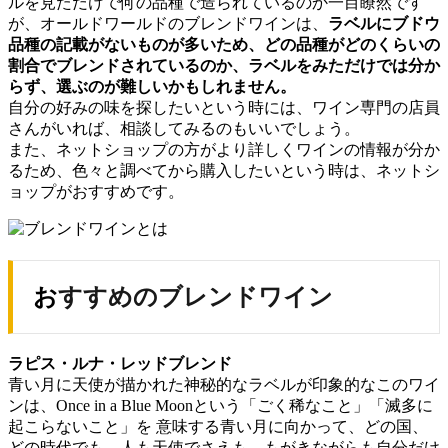
ルを見ただけで何の品種で造られているのか一目瞭然です
が、オールドワールドのブレンドワインは、
ラベルにブドウ
品種の記載がないものが多いため、
どの品種がどのくらいの
割合でブレンドされているのか、
ラベルをみただけでは分か
らず、選ぶのが難しいかもしれません。
自分の好みの味を探したいという時には、ワイン専門の店員
さんがいれば、相談してみるのもいいでしょう。
また、ネットショップの方がより詳しくワインの情報が分か
るため、色々と調べてから購入したいという時は、ネットシ
ョップがおすすめです。
おすすめのブレンドワイン
ラピス・ルナ・レッドブレンド
青い月に天使が描かれた神秘的なラベルが印象的なこのワイ
ンは、Once in a Blue Moonという「ごく稀なこと」「滅多に
起こらないこと」を 意味する青い月に向かって、どの国、
どの時代でも、人も天使でさえも、もがきながらも自分だけ