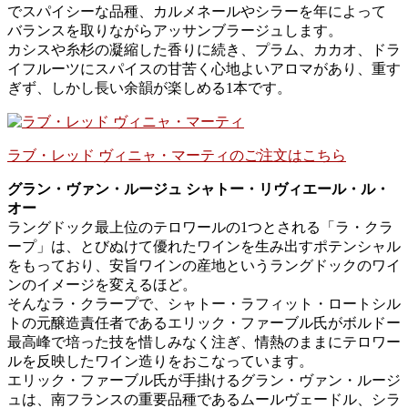
でスパイシーな品種、カルメネールやシラーを年によって
バランスを取りながらアッサンブラージュします。
カシスや糸杉の凝縮した香りに続き、プラム、カカオ、ドラ
イフルーツにスパイスの甘苦く心地よいアロマがあり、重す
ぎず、しかし長い余韻が楽しめる1本です。
ラブ・レッド ヴィニャ・マーティのご注文はこちら
グラン・ヴァン・ルージュ シャトー・リヴィエール・ル・
オー
ラングドック最上位のテロワールの1つとされる「ラ・クラ
ープ」は、とびぬけて優れたワインを生み出すポテンシャル
をもっており、安旨ワインの産地というラングドックのワイ
ンのイメージを変えるほど。
そんなラ・クラープで、シャトー・ラフィット・ロートシル
トの元醸造責任者であるエリック・ファーブル氏がボルドー
最高峰で培った技を惜しみなく注ぎ、情熱のままにテロワー
ルを反映したワイン造りをおこなっています。
エリック・ファーブル氏が手掛けるグラン・ヴァン・ルージ
ュは、南フランスの重要品種であるムールヴェードル、シラ