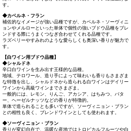
す。
◆カベルネ・フラン
補佐的なイメージが強い品種ですが、カベルネ・ソーヴィニ
ョンやメルローといった単体で個性の強いブドウ品種をブレ
ンドする際にうまくつなぎ合わせてくれる品種です。
ラズベリーやすみれのような愛らしくも奥深い香りが魅力で
す。
【白ワイン用ブドウ品種】
◆シャルドネ
辛口白ワインを生み出す王様的な品種。
地域、テロワール、造り手によって味わいも香りもさまざま
な特徴を出し、シャルドネから造られる白ワインはデイリー
ワインから高級ワインまでさまざま。
一般的には、レモン、りんご、アカシア、はちみつ、バタ
ー、ヘーゼルナッツなどの香りが特徴的。
単体で造られることも多いですが、ソーヴィニョン・ブラン
との相性も良く、ブレンドワインとしても使われます。
◆ソーヴィニョン・ブラン
香りが変幻自在で、温暖な産地ではトロピカルフルーツや白