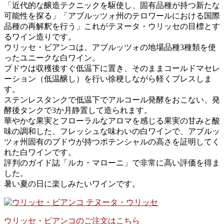
「近代的な醸造テクニックを駆使し、固有品種が持つ新たな
可能性を探る」「アブルッツォ州のテロワールにおける国際
品種の再解釈を行う」これがテヌータ・ウリッセの目標とす
るワイン造りです。
ウリッセ・ビアンコは、アブルッツォの地場品種3種類を使
ったユニークな白ワイン。
ブドウは収穫後すぐ低温下に置き、そのままコールドマセレ
ーション（低温醸し）を行い徐梗しながら軽くプレスしま
す。
ステンレスタンクで低温下でアルコール発酵をおこない、発
酵後タンクで3か月静置して造られます。
華やかな果実とフローラルなアロマを感じる果実の甘みと酸
味の調和した、フレッシュな味わいの白ワインで、アブルッ
ツォ州固有のブドウが持つポテンシャルの高さを証明してく
れた白ワインです。
評判のガイド誌「ルカ・マローニ」で非常に高い評価を得ま
した。
暑い夏の日に楽しみたいワインです。
ウリッセ・ビアンコのご注文はこちら