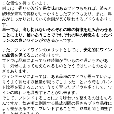
まな個性を持っています。
例えば、香りが芳醇で果実味のあるブドウもあれば、渋みと
酸味が豊富で骨格がしっかりとしたブドウもあり、また、厚
みがしっかりとしていて余韻が長く味わえるブドウもありま
す。
単一では、出し切れないそれぞれの味の特徴を組み合わせる
ことにより、
補いあうことでそれぞれの味の特徴をもったバ
ランスの良いワインができる
からです。
また、ブレンドワインのメリットとしては、
安定的にワイン
の品質を保てる
ことがあります。
ブドウは品種によって収穫時期が早いものや遅いものがあ
り、気候によって耐えられるものとそうではないものとさま
ざまあります。
ヴィンテージによっては、ある品種のブドウが思っていたよ
りうまく育たず収穫量が減ってしまった…という時もブレン
ド比率を変えることで、うまく育ったブドウを多くして、ワ
インの味わいを調整することが出来ます。
そして、ブレンドすることにより味わいを整えるのはもちろ
んですが、飲み頃に到達する熟成期間の長さもブドウ品種に
より差があるので、ブレンドすることで、熟成期間も調整す
ることができるので。