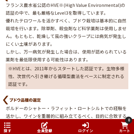
フランス農水省公認のHVE※(High Value Environmental)の
認証の中で、最も厳格なLevel3を取得しています。
優れたテロワールを活かすべく、ブドウ栽培は基本的に自然
栽培を行います。除草剤、殺虫剤など科学薬剤は使用しませ
ん。もともと、乾燥して風の強いクラープには病気が発生し
にくい土壌があります。
しかし、万一病気が発生した場合は、使用が認められている
薬剤を最低限使用する可能性はあります。
※HVEとは、2011年からスタートした認証です。生物多様
性、次世代へ引き継げる循環型農法をベースに制定される
認証です。
ボルドーのシャトー・ラフィット・ロートシルトでの経験を
活かし、ワインを重層的に組み立てるべく、目的に合致する
0
ブドウ品種を栽培しています。
探す
会員登録
ログイン
カート
■ワインの骨格を作るブドウ