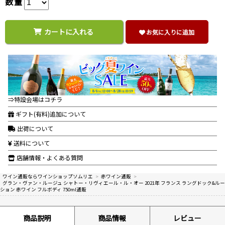
数量
カートに入れる
お気に入りに追加
⇒特設会場はコチラ
ギフト(有料)追加について
出荷について
送料について
店舗情報・よくある質問
ワイン通販ならワインショップソムリエ
>
赤ワイン通販
>
グラン・ヴァン・ルージュ シャトー・リヴィエール・ル・オー 2021年 フランス ラングドック&ルー
ション 赤ワイン フルボディ 750ml通販
商品説明
商品情報
レビュー