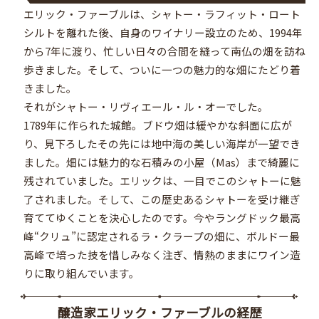
エリック・ファーブルは、シャトー・ラフィット・ロート
シルトを離れた後、自身のワイナリー設立のため、1994年
から7年に渡り、忙しい日々の合間を縫って南仏の畑を訪ね
歩きました。そして、ついに一つの魅力的な畑にたどり着
きました。
それがシャトー・リヴィエール・ル・オーでした。
1789年に作られた城館。ブドウ畑は緩やかな斜面に広が
り、見下ろしたその先には地中海の美しい海岸が一望でき
ました。畑には魅力的な石積みの小屋（Mas）まで綺麗に
残されていました。エリックは、一目でこのシャトーに魅
了されました。そして、この歴史あるシャトーを受け継ぎ
育ててゆくことを決心したのです。今やラングドック最高
峰“クリュ”に認定されるラ・クラープの畑に、ボルドー最
高峰で培った技を惜しみなく注ぎ、情熱のままにワイン造
りに取り組んでいます。
醸造家エリック・ファーブルの経歴