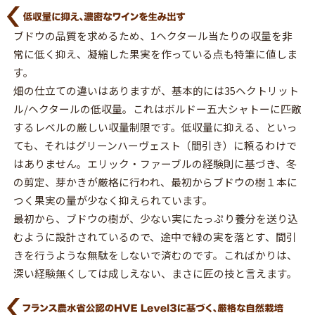
ブドウの品質を求めるため、1ヘクタール当たりの収量を非
常に低く抑え、凝縮した果実を作っている点も特筆に値しま
す。
畑の仕立ての違いはありますが、基本的には35ヘクトリット
ル/ヘクタールの低収量。これはボルドー五大シャトーに匹敵
するレベルの厳しい収量制限です。低収量に抑える、といっ
ても、それはグリーンハーヴェスト（間引き）に頼るわけで
はありません。エリック・ファーブルの経験則に基づき、冬
の剪定、芽かきが厳格に行われ、最初からブドウの樹１本に
つく果実の量が少なく抑えられています。
最初から、ブドウの樹が、少ない実にたっぷり養分を送り込
むように設計されているので、途中で緑の実を落とす、間引
きを行うような無駄をしないで済むのです。こればかりは、
深い経験無くしては成しえない、まさに匠の技と言えます。