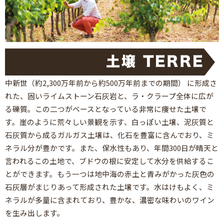
中新世（約2,300万年前から約500万年前までの期間） に形成さ
れた、固いライムストーン石灰岩と、ラ・クラープ全体に広が
る礫質。この二つがベースとなっている非常に痩せた土壌で
す。崖のように荒々しい景観を示す、白っぽい土壌、泥灰質と
石灰質から成るガルガス土壌は、化石を豊富に含んでおり、ミ
ネラル分が豊かです。また、保水性もあり、年間300日が晴天と
言われるこの土地で、ブドウの根に安定して水分を供給するこ
とができます。もう一つは地中海の赤土と青みがかった灰色の
石灰層がまじりあって形成された土壌です。水はけもよく、ミ
ネラルが多量に含まれており、豊かな、濃密な味わいのワイン
を生み出します。