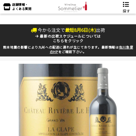
店舗情報・
よくある質問
探す
今から注文で
最短
8
月
6
日(
木
)
出荷
最新の出荷スケジュールについては
こちらをクリック
熊本地震の影響により九州への配送に遅れが生じております。最新情報は
佐川急便
のHP
をご確認下さい。