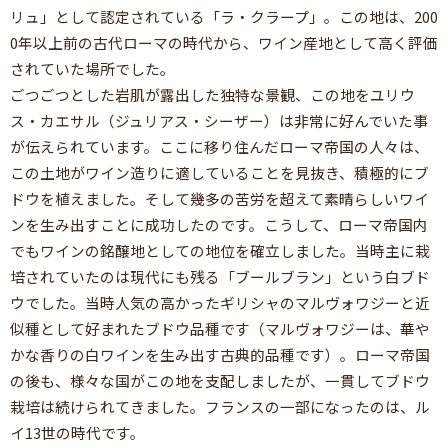
リュ」として認定されている「ラ・クラープ」。この地は、200
0年以上前の古代ローマの時代から、ワイン産地として高く評価
されていた場所でした。
ごつごつとした岩肌が露出した独特な景観、この地をユリウ
ス・カエサル（ジュリアス・シーザー）は非常に好んでいた事
が伝えられています。ここに移り住んだローマ帝国の人々は、
この土地がワイン造りに適していることを見抜き、積極的にブ
ドウを植えました。そして幾多の苦労を超えて素晴らしいワイ
ンを生み出すことに成功したのです。こうして、ローマ帝国内
でもワインの銘醸地としての地位を確立しました。当時主に栽
培されていたのは現代にも残る「ブールブラン」という白ブド
ウでした。当時人気の高かったギリシャのマルヴォワジーと近
似種として好まれたブドウ品種です（マルヴォワジーは、華や
かな香りの白ワインを生み出す古典的品種です）。ローマ帝国
の後も、様々な国がこの地を支配しましたが、一貫してブドウ
栽培は続けられてきました。フランスの一部になったのは、ル
イ13世の時代です。