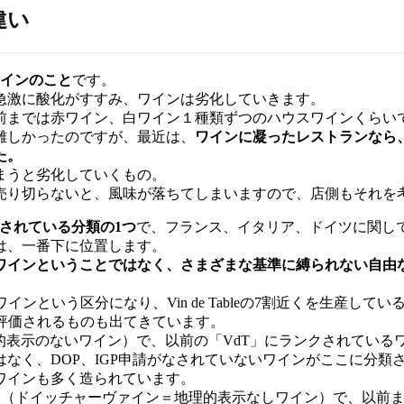
違い
ワインのこと
です。
急激に酸化がすすみ、ワインは劣化していきます。
前までは赤ワイン、白ワイン１種類ずつのハウスワインくらい
難しかったのですが、最近は、
ワインに凝ったレストランなら
た。
まうと劣化していくもの。
売り切らないと、風味が落ちてしまいますので、店側もそれを
されている分類の1つ
で、フランス、イタリア、ドイツに関し
は、一番下に位置します。
ワインということではなく、
さまざまな基準に縛られない自由
ないワインという区分になり、Vin de Tableの7割近くを生
評価されるものも出てきています。
理的表示のないワイン）で、以前の「VdT」にランクされている
なく、DOP、IGP申請がなされていないワインがここに分類
ワインも多く造られています。
in」（ドイッチャーヴァイン＝地理的表示なしワイン）で、以前まで