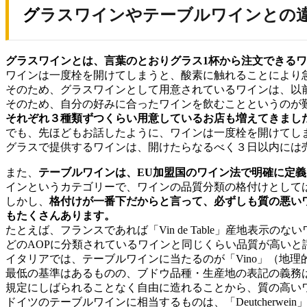
グラスワインやテーブルワインとの
グラスワインとは、言葉のとおりグラス1杯から注文できる
ワインは一度栓を開けてしまうと、酸素に触れることにより
そのため、グラスワインとして用意されているワインは、以
そのため、自分の好みに合ったワインを飲むことというのが
それぞれ３種類ずつくらい用意しているお店も増えてきまし
でも、先ほどもお話したように、ワインは一度栓を開けてし
グラスで提供するワインは、開けたらなるべく３日以内には
また、
テーブルワインは、EU加盟国のワイン法で明確に定義
インというカテゴリーで、ワインの品質分類の格付けとして
しかし、
格付けが一番下だからと言って、必ずしも質の悪い
もたくさんあります。
たとえば、フランスであれば「Vin de Table」産地表示の
どのAOPに分類されているワインと同じくらい品質が高いと
イタリアでは、テーブルワインに当たるのが「Vino」（地
最低の基準はあるものの、ブドウ品種・生産地の表記の義務は
規定にしばられることなく自由に造れることから、質の高い
ドイツのテーブルワインに相当するものは、「Deutcherwe