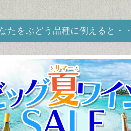
なたをぶどう品種に
例えると・
自尊心と誇りを持った、
高貴なブル×
Bourgogne × Pinot noir
世界最高級のワイン
ィ」をはじめ、世界
貴品種“ピノ・ノワ