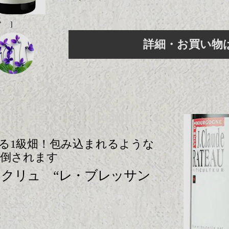
 ]
詳細・お買い物
る1級畑！包み込まれるような
圧倒されます
クリュ “レ・ブレッサン