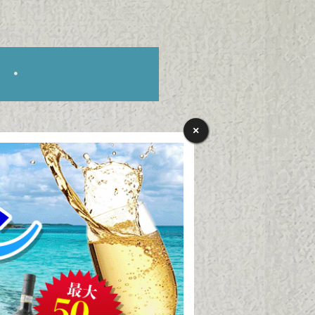
・・
×
ピノタイプ
「ロマネ・コンテ
の銘酒を生み出す高
ール”種。様々な品種