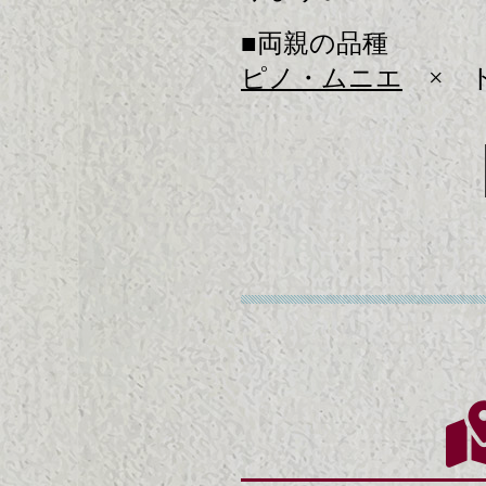
■両親の品種
ピノ・ムニエ
× 