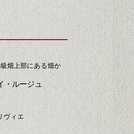
特級畑上部にある畑か
イ・ルージュ
リヴィエ