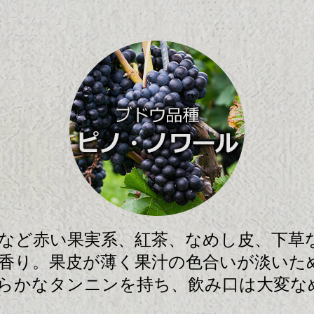
など赤い果実系、紅茶、なめし皮、下草
香り。果皮が薄く果汁の色合いが淡いた
らかなタンニンを持ち、飲み口は大変な