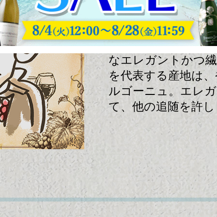
の起源と言われる原
であり、病害に弱く
品種のため栽培が困
なエレガントかつ繊
を代表する産地は、
ルゴーニュ。エレガ
て、他の追随を許し