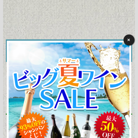
×
あなたをぶどう品種に
例えると・・・
甘くアロマティックな
真正・癒し系モスカートタイプ
Moscato