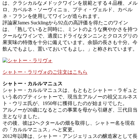
は、クラシカルなメドックワインを規範とする４品種、メル
ロ、カベルネ・ソーヴィニョ、プティ・ヴェルド、カベル
ネ・フランを使用してワインが造られます。
評論家James Sucklingから92点の高評価を得たこのワイン
は、「熟していると同時に、ミントのような爽やかさを持つ
クールなワインで、適度にドライなタンニンとクロスグリの
果実味の特徴を十分に備えています。余韻の長さも十分。今
飲んでもよし、置いておいてもよし。」と称されています。
シャトー・ラリヴォのご注文はこちら
シャトー・カルルマニュス
シャトー・カルルマニュスは、もともとシャトー・ラギュと
いう名のプティシャトーで、現当主アルノーの祖父エルネス
ト・ウリエ氏が、1950年に獲得したのが始まりでした。
アルノーが20歳になるとこの事業を母から引継ぎ、三代目当
主となりました。
その後、彼は2ヘクタールの畑を取得し、シャトー名を現在
の「カルルマニュス」へと変更。
2012年以降は、シャトー・アンジェリュスの醸造家として長