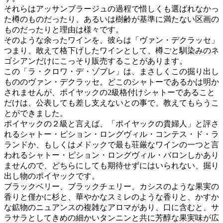
それらはアッサンブラージュの過程で惜しくも選ばれなかっ
た樽のものだったり、あるいは樹齢が基準に満たない区画の
ものだったりと理由は様々です。
そのような余ったワインを、彼らは「ヴァン・デクラッセ」
つまり、敢えて格下げしたワインとして、樽ごと馴染みのネ
ゴシアンだけにこっそり販売することがあります。
この「ラ・クロワ・デ・ゾブレ」は、まさしくこの掘り出し
もののヴァン・デクラッセ。どこのシャトーであるかは明か
されませんが、ポイヤックの2級格付けシャトーであること
だけは、公表しても差し支えないとの事で、教えてもらうこ
とができました。
ポイヤックの２級と言えば、「ポイヤックの貴婦人」と評さ
れるシャトー・ピション・ロングヴィル・コンテス・ド・ラ
ランドか、もしくはメドックで最も荘厳なワインの一つと言
われるシャトー・ピション・ロングヴィル・バロンしかあり
ませんので、どちらにしても期待せずにはいられない、掘り
出し物のポイヤックです。
ブラックベリー、ブラックチェリー、カシスのような果実の
香りと僅かに杉と、華やかなスミレのような香りと、かすか
な鉱物のニュアンスの複雑なアロマがあり、口に含むと、サ
ラサラとしてきめの細かいタンニンと共に芳醇な果実味が広