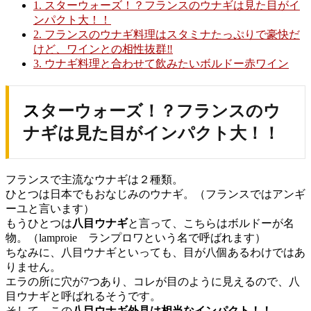
1.
スターウォーズ！？フランスのウナギは見た目がイ
ンパクト大！！
2.
フランスのウナギ料理はスタミナたっぷりで豪快だ
けど、ワインとの相性抜群‼
3.
ウナギ料理と合わせて飲みたいボルドー赤ワイン
スターウォーズ！？フランスのウ
ナギは見た目がインパクト大！！
フランスで主流なウナギは２種類。
ひとつは日本でもおなじみのウナギ。（フランスではアンギ
ーユと言います）
もうひとつは
八目ウナギ
と言って、こちらはボルドーが名
物。（lamproie ランプロワという名で呼ばれます）
ちなみに、八目ウナギといっても、目が八個あるわけではあ
りません。
エラの所に穴が7つあり、コレが目のように見えるので、八
目ウナギと呼ばれるそうです。
そして、この
八目ウナギ外見は相当なインパクト！！