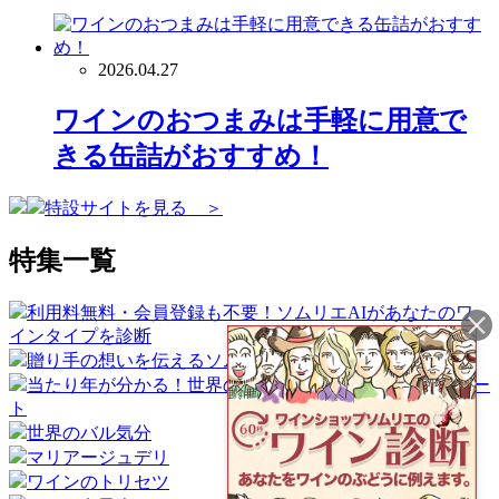
2026.04.27
ワインのおつまみは手軽に用意で
きる缶詰がおすすめ！
特設サイトを見る ＞
特集一覧
利用料無料・会員登録も不要！ソムリエAIがあなたのワ
インタイプを診断
贈り手の想いを伝えるソムリエギフト
当たり年が分かる！世界のワイン産地ヴィンテージチャー
ト
世界のバル気分
マリアージュデリ
ワインのトリセツ