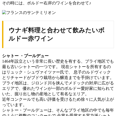
その時には、ボルドー右岸のワインを合わせて♪
ウナギ料理と合わせて飲みたいボ
ルドー赤ワイン
シャトー ・ブールデュー
1464年設立という非常に長い歴史を有する、ブライ地区でも
最も古いシャトーの一つです。 現在シャトーを所有するの
はリュック・シュヴァイツァー氏で、 息子のルドヴィック
とリチャードがブドウ栽培から醸造までを手掛けています。
ブライ地区は、ジロンド川を挟んでメドックの対岸に広がる
エリアで、優れたワインが一部のボルドー愛好家に知られて
いた、掘り出し物の産地として有名なエリア。
近年コンクールでも高い評価を受けるため徐々に人気が上が
っています。
シャトー・ブールデューは、そんなブライ地区の中でも毎年
のように複数のコンクールで 金賞を受賞する実力派シャト