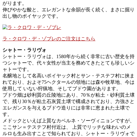
がります。
伸びやかな酸と、エレガントな余韻が長く続く、まさに掘り
出し物のポイヤックです。
ラ・クロワ・デ・ゾブレのご注文はこちら
シャトー・ラリヴォ
シャトー・ラリヴォは、1580年から続く非常に古い歴史を持
つシャトーで、代々女性が当主を務めてきたとても珍しいシ
ャトーです。
名醸地として名高いポイヤック村とサン・テステフ村に挟ま
れており、およそ75ヘクタールの領地には森や牧草地、今は
使用して いない狩猟地、そしてブドウ園があります。
ブドウ畑は砂利質の丘陵地にあり、70％が粘土・砂利質土壌
で、残り30％が粘土石灰質土壌で構成されており、力強さと
エレガンスを与えるブドウ造りには非常に恵まれた土壌で
す。
メドックといえば上質なカベルネ・ソーヴィニョンですが、
ここサン＝テステフ村付近は、 上質でリッチな味わいのメ
ルロも生み出すことで知られており、シャトー・ラリヴォで