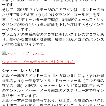
ーです。
そして、2018年ヴィンテージのこのワインは、ボルドーの当
たり年で8つの金賞（うち2つはグランド・ゴールド）を受
賞、さらにデキャンター誌で92点、評論家ジェームス・サッ
クリングが90点という高い評価を下した注目すべきヴィンテ
ージワインです。
プラムなどの黒系果実のアロマに美しいスミレのアロマがあ
り、華やかな果実味と凝縮味、酸味と渋みとコクのバランス
が非常に良いワインです。
シャトー ・ブールデューのご注文はこちら
シャトー・レ・リガヌ
ボルドー地方のドルドーニュ川とガロンヌ川にはさまれた扇
状地のような一帯をアントル・ドゥー・メール（二つの海の
狭間の土地）と呼び、シャトー・レ・リガヌは1951年からこ
のアントル・ドゥー・メール南部のメステリュー村でワイン
造りを行っています。
ボルドー右岸に畑を持っており、粘土質、石灰質の入り混じ
る土壌で、それぞれ土壌に合わせてメルロ、カベルネ・ソー