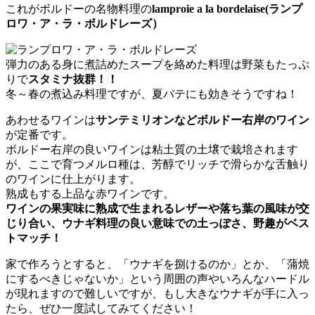
これがボルドーの名物料理の
lamproie a la bordelaise(ランプ
ロワ・ア・ラ・ボルドレーズ）
弾力のある身に煮詰めたスープを絡めた料理は野菜もたっぷ
りで
スタミナ抜群！！
冬～春の煮込み料理ですが、夏バテにも効きそうですね！
あわせるワインは
サンテミリオンなどボルドー右岸のワイン
が定番です。
ボルドー右岸の良いワインは粘土質の土壌で栽培されます
が、ここで育つメルロ種は、芳醇でリッチで滑らかな舌触り
のワインに仕上がります。
熟成もする上品な赤ワインです。
ワインの果実味に熟成で生まれるレザーや落ち葉の風味が交
じり合い、
ウナギ料理の良い意味での土っぽさ、野趣がベス
トマッチ！
家で作ろうとすると、「ウナギを捌けるのか」とか、「蒲焼
にするべきじゃないか」という周囲の声やいろんなハードル
が現れますので難しいですが、もし大きなウナギが手に入っ
たら、ぜひ一度試してみてください！