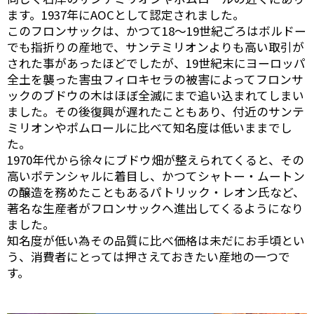
ます。1937年にAOCとして認定されました。
このフロンサックは、かつて18～19世紀ごろはボルドー
でも指折りの産地で、サンテミリオンよりも高い取引が
された事があったほどでしたが、19世紀末にヨーロッパ
全土を襲った害虫フィロキセラの被害によってフロンサ
ックのブドウの木はほぼ全滅にまで追い込まれてしまい
ました。その後復興が遅れたこともあり、付近のサンテ
ミリオンやポムロールに比べて知名度は低いままでし
た。
1970年代から徐々にブドウ畑が整えられてくると、その
高いポテンシャルに着目し、かつてシャトー・ムートン
の醸造を務めたこともあるパトリック・レオン氏など、
著名な生産者がフロンサックへ進出してくるようになり
ました。
知名度が低い為その品質に比べ価格は未だにお手頃とい
う、消費者にとっては押さえておきたい産地の一つで
す。