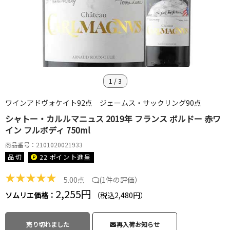
1
/
3
ワインアドヴォケイト92点 ジェームス・サックリング90点
シャトー・カルルマニュス 2019年 フランス ボルドー 赤ワ
イン フルボディ 750ml
商品番号：2101020021933
品切
22 ポイント
進呈
★
★
★
★
★
5.00点
(
1件の評価
）
2,255円
ソムリエ価格：
（税込2,480円）
売り切れました
再入荷お知らせ