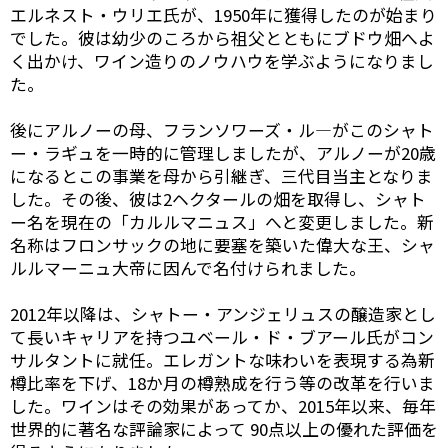
エルネスト・ウリエ氏が、1950年に獲得したのが始まり
でした。彼は幼少のころから祖父とともにブドウ畑へよ
く出かけ、ワイン造りのノウハウを学ぶようになりまし
た。
後にアルノーの母、フランソワーズ・ル―がこのシャト
ー・ラギュを一時的に管理しましたが、アルノーが20歳
になるとこの事業を母から引継ぎ、三代目当主となりま
した。その後、彼は2ヘクタールの畑を取得し、シャト
ー名を現在の「カルルマニュス」へと変更しました。新
名称はフロンサックの地に要塞を築いた偉大な王、シャ
ルルマーニュ大帝に因んで名付けられました。
2012年以降は、シャトー・アンジェリュスの醸造家とし
て長いキャリアを持つユベール・ド・ブアール氏がコン
サルタントに就任。エレガントな味わいを表現する為新
樽比率を下げ、18か月の樽熟成を行う等の改革を行いま
した。ワインはその効果があってか、2015年以来、毎年
世界的に著名な評論家によって 90点以上の優れた評価を