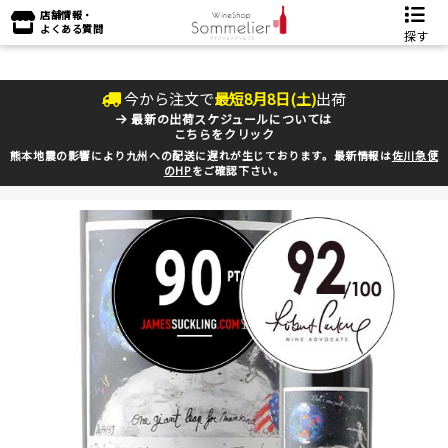
店舗情報・
よくある質問
探す
今から注文で
最短
8
月
8
日(
土
)
出荷
最新の出荷スケジュールについては
こちらをクリック
熊本地震の影響により九州への配送に遅れが生じております。最新情報は
佐川急便
のHP
をご確認下さい。