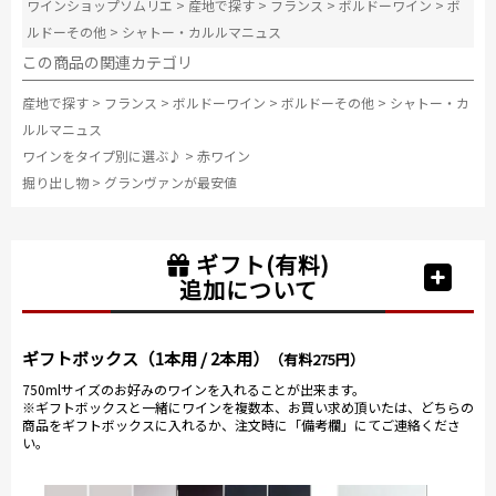
ワインショップソムリエ
>
産地で探す
>
フランス
>
ボルドーワイン
>
ボ
ルドーその他
>
シャトー・カルルマニュス
この商品の関連カテゴリ
産地で探す
>
フランス
>
ボルドーワイン
>
ボルドーその他
>
シャトー・カ
ルルマニュス
ワインをタイプ別に選ぶ♪
>
赤ワイン
掘り出し物
>
グランヴァンが最安値
ギフト(有料)
追加について
ギフトボックス（1本用 / 2本用）
（有料275円）
750mlサイズのお好みのワインを入れることが出来ます。
※ギフトボックスと一緒にワインを複数本、お買い求め頂いたは、どちらの
商品をギフトボックスに入れるか、注文時に「備考欄」にてご連絡くださ
い。