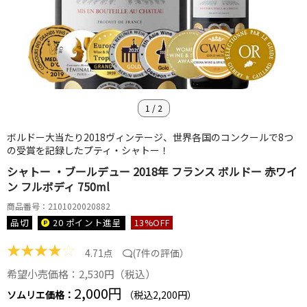
1
/
2
ボルドー大当たり2018ヴィンテージ、世界各国のコンクールで8つ
の受賞を記録したプティ・シャトー！
シャトー ・ブールデュー 2018年 フランス ボルドー 赤ワイ
ン フルボディ 750ml
商品番号：2101020020882
品切
20 ポイント
進呈
13
%OFF
★
★
★
★
☆
4.71点
(
7件の評価
）
希望小売価格：2,530円（税込）
2,000円
ソムリエ価格：
（税込2,200円）