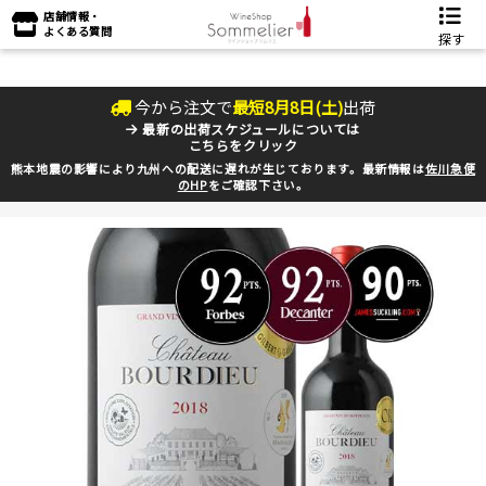
店舗情報・
よくある質問
探す
今から注文で
最短
8
月
8
日(
土
)
出荷
最新の出荷スケジュールについては
こちらをクリック
熊本地震の影響により九州への配送に遅れが生じております。最新情報は
佐川急便
のHP
をご確認下さい。