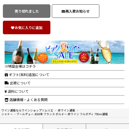
売り切れました
再入荷お知らせ
お気に入りに追加
⇒特設会場はコチラ
ギフト(有料)追加について
出荷について
送料について
店舗情報・よくある質問
ワイン通販ならワインショップソムリエ
>
赤ワイン通販
>
シャトー ・ブールデュー 2018年 フランス ボルドー 赤ワイン フルボディ 750ml通販