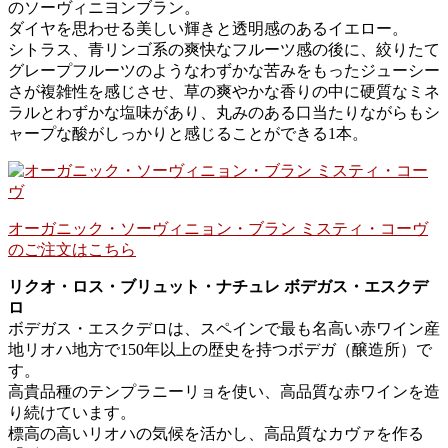
のソーヴィニヨンブラン。
ダイヤを思わせる美しい輝きと透明感のあるイエロー。
シトラス、青リンゴ系の爽快なフルーツ感の後に、絞りたて
グレープフルーツのようなわずかな苦みをもったジューシー
さが複雑性を感じさせ、草の爽やかな香りの中に硬質なミネ
ラルとわずかな塩味があり、丸みのある口当たりながらもシ
ャープな酸がしっかりと感じることができる1本。
オーガニック・ソーヴィニョン・ブラン ミスティ・コーヴ
のご注文はこちら
リクオ・ロス・ブリュット・ナチュレ ボデガス・エスクデ
ロ
ボデガス・エスクデロは、スペインで最も名高い赤ワイン産
地リオハ地方で150年以上の歴史を持つボデガ（醸造所）で
す。
高貴品種のテンプラニーリョを使い、高品質な赤ワインを造
り続けています。
標高の高いリオハの気候を活かし、高品質なカヴァを作る