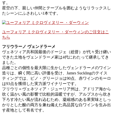
す。
星空の下、親しい仲間とテーブルを囲むようなリラックスし
たシーンにふさわしい1本です。
ユーフォリア ミクロヴィヌリー ・ダーウィンのご注文はこ
ちら
フリウラーノ ヴェンドラーメ
ヴェネツィア共和国最後のドージェ（総督）が代々受け継い
できた土地をヴェンドラーメ家は4代にわたって継承してき
ました。
品種ごとの個性を最大限に生かしたヴェンドラーメのワイン
造りは、瞬く間に高い評価を受け、James Sucklingのテイス
ティングでは、ピノ・グリージョは90点、赤ワインのモーロ
は93点を獲得した実力派ワイナリーです。
フリウリ＝ヴェネツィア・ジューリア州は、アドリア海から
吹く温かい風の影響で比較的温暖ですが、アルプスから吹き
下ろす冷たい風が流れ込むため、凝縮感のある果実味としっ
かりとした酸の両方を兼ね備えた高品質な白ワインを生み出
す産地として有名です。