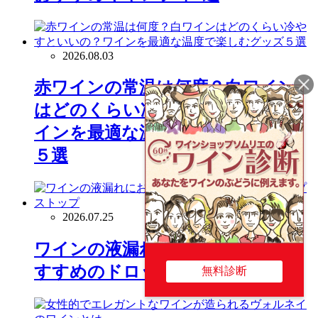
2026.08.03
赤ワインの常温は何度？白ワイン
はどのくらい冷やすといいの？ワ
インを最適な温度で楽しむグッズ
５選
2026.07.25
ワインの液漏れにお悩みの方にお
すすめのドロップストップ
無料診断