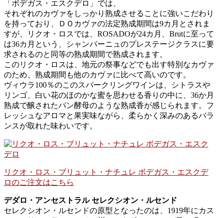
「ボデガス・エスクデロ」では、
それぞれのカヴァをしっかり熟成させることに強いこだわり
を持っており、ＤＯカヴァの法定熟成期間は9カ月とされま
すが、リクオ・ロスでは、ROSADOが24カ月、Brutに至って
は36カ月という、シャンパーニュのプレステージクラスに要
求されるのと同等の熟成期間で熟成されます。
このリクオ・ロスは、地元の祭事などでも出す特別なカヴァ
のため、熟成期間も他のカヴァに比べて高いのです。
ヴィウラ100％のこのスパークリングワインは、シトラスや
リンゴ、白い花のほのかな蜜を思わせる香りの中に、36か月
熟成で醸されたパン酵母のような熟成香が感じられます。フ
レッシュなアロマと果実味ながら、柔らかく深みのあるバラ
ンスが取れた味わいです。
リクオ・ロス・ブリュット・ナチュレ ボデガス・エスクデ
ロのご注文はこちら
デダロ・アンセストラル セレクシオン・ルセンド
セレクシオン・ルセンドの原型となったのは、1919年にカス