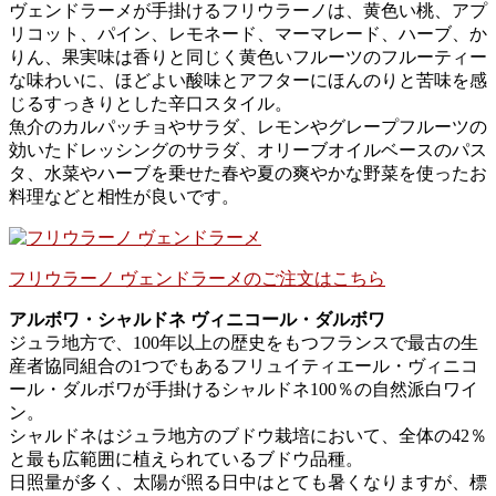
ヴェンドラーメが手掛けるフリウラーノは、黄色い桃、アプ
リコット、パイン、レモネード、マーマレード、ハーブ、か
りん、果実味は香りと同じく黄色いフルーツのフルーティー
な味わいに、ほどよい酸味とアフターにほんのりと苦味を感
じるすっきりとした辛口スタイル。
魚介のカルパッチョやサラダ、レモンやグレープフルーツの
効いたドレッシングのサラダ、オリーブオイルベースのパス
タ、水菜やハーブを乗せた春や夏の爽やかな野菜を使ったお
料理などと相性が良いです。
フリウラーノ ヴェンドラーメのご注文はこちら
アルボワ・シャルドネ ヴィニコール・ダルボワ
ジュラ地方で、100年以上の歴史をもつフランスで最古の生
産者協同組合の1つでもあるフリュイティエール・ヴィニコ
ール・ダルボワが手掛けるシャルドネ100％の自然派白ワイ
ン。
シャルドネはジュラ地方のブドウ栽培において、全体の42％
と最も広範囲に植えられているブドウ品種。
日照量が多く、太陽が照る日中はとても暑くなりますが、標