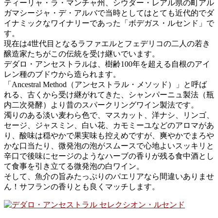
ティーリャ・ラ・マンチャ州、シウダー・レアル県の町アル
ガマシージャ・デ・アルバで当時としてはとても近代的でダ
イナミックなワイナリーであった「ボデガス・ルセンド」で
す。
現在は4世代目となるラファエルとフェデリコの二人の若き
醸造家たちがこの伝統を受け継いでいます。
デダロ・アンセストラルは、樹齢100年を超える自根のアイ
レン種のブドウから造られます。
「Ancestral Method（アンセストラル・メソッド）」と呼ば
れる、古くから受け継がれてきた、シャンパーニュ製法（瓶
内二次発酵）より昔のスパークリングワイン製法です。
濁りのある淡い麦わら色で、マスカット、洋ナシ、リンゴ、
セージ、ジャスミン、白い花、カモミーユなどのアロマがあ
り、酸味は穏やかで果実味も控えめですが、爽やかでまろや
かな口当たり、微発泡の泡がスムースで心地よいスッキリと
辛口で後味にセージのようなハーブの香りが残る食中酒とし
て食事を引き立てる微発泡の白ワイン。
そして、魚介の旨みたっぷりのパエリアなら間違いありませ
ん！サフランの香りとも良くマッチします。