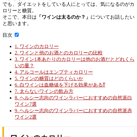
でも、ダイエットをしている人にとっては、気になるのがカ
ロリーと糖質。
そこで、本日は
「ワインは太るのか？」
についてお話したい
と思います。
目次
1.
ワインのカロリー
2.
ワインと他のお酒とのカロリーの比較
3.
ワイン1本あたりのカロリーは他のお酒だとどれくら
いの量？
4.
アルコールはエンプティカロリー
5.
ワインの糖質はどのくらいか
6.
白ワインは血糖値を下げる効果がある⁉
7.
太らないワインの飲み方
8.
ヘルシー志向のワインラバーにおすすめの自然派白
ワイン7選
9.
ヘルシー志向のワインラバーにおすすめの自然派赤
ワイン2選