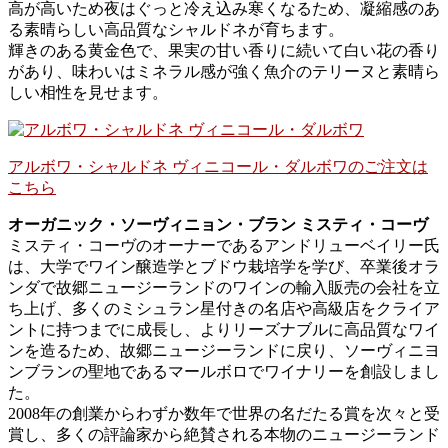
高が高いため夜はぐっと冷え込み寒くなるため、凝縮感のあ
る素晴らしい高品質なシャルドネが育ちます。
輝きのある黄金色で、果実の甘い香りに続いて白い花の香り
があり、味わいはミネラル感が強く魚介のテリーヌと素晴ら
しい相性を見せます。
アルボワ・シャルドネ ヴィニコール・ダルボワのご注文は
こちら
オーガニック・ソーヴィニョン・ブラン ミスティ・コーヴ
ミスティ・コーヴのオーナーであるアンドリューベイリー氏
は、大学でワイン醸造学とブドウ栽培学を学び、卒業後オラ
ンダで故郷ニュージーランドのワインの輸入販売の会社を立
ち上げ、多くのミシュラン星付きの名店や高級店をクライア
ントに持つまでに成長し、よりリーズナブルに高品質なワイ
ンを造るため、故郷ニュージーランドに戻り、ソーヴィニヨ
ンブランの聖地であるマールボロでワイナリーを創設しまし
た。
2008年の創業からわずか数年で世界の名だたる賞を次々と受
賞し、多くの評論家から絶賛される本物のニュージーランド