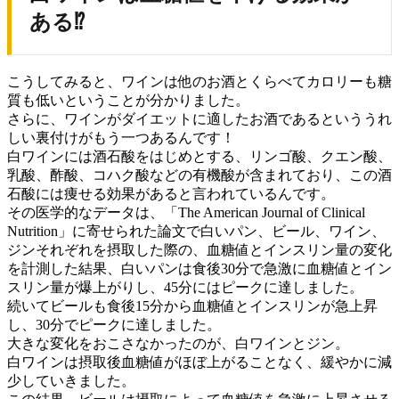
ある⁉
こうしてみると、ワインは他のお酒とくらべてカロリーも糖
質も低いということが分かりました。
さらに、ワインがダイエットに適したお酒であるといううれ
しい裏付けがもう一つあるんです！
白ワインには酒石酸をはじめとする、リンゴ酸、クエン酸、
乳酸、酢酸、コハク酸などの有機酸が含まれており、この酒
石酸には痩せる効果があると言われているんです。
その医学的なデータは、「The American Journal of Clinical
Nutrition」に寄せられた論文で白いパン、ビール、ワイン、
ジンそれぞれを摂取した際の、血糖値とインスリン量の変化
を計測した結果、白いパンは食後30分で急激に血糖値とイン
スリン量が爆上がりし、45分にはピークに達しました。
続いてビールも食後15分から血糖値とインスリンが急上昇
し、30分でピークに達しました。
大きな変化をおこさなかったのが、白ワインとジン。
白ワインは摂取後血糖値がほぼ上がることなく、緩やかに減
少していきました。