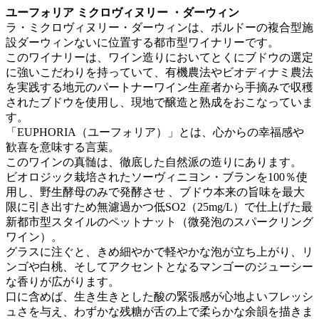
ユーフォリア ミクロヴィヌリー ・ダーウィン
ラ・ミクロヴィヌリー・ダーウィンは、ボルドーの複合型施
設ダーウィンないに位置する都市型ワイナリーです。
このワイナリーは、ワイン造りにおいてとくにブドウの選定
に強いこだわりを持っていて、有機農法やビオディナミ農法
を実践する地元のパートナーワイン生産者から手摘みで収穫
されたブドウを使用し、現地で醸造と熟成をおこなっていま
す。
「EUPHORIA（ユーフォリア）」とは、心からの幸福感や
歓喜を意味する言葉。
このワインの真髄は、徹底した自然派の造りにあります。
ビオロジック栽培されたソーヴィニヨン・ブランを100％使
用し、野生酵母のみで発酵させ 、ブドウ本来の旨味を最大
限に引き出すため無濾過かつ低SO2（25mg/L）で仕上げた最
新都市型スタイルのペットナット（微発泡のスパークリング
ワイン）。
グラスに注ぐと、きめ細やかで軽やかな泡が立ち上がり、リ
ンゴや白桃、そしてアクセントとなるマンゴーのジューシー
な香りが広がります。
口に含めば、生き生きとした酸の緊張感が心地よいフレッシ
ュさを与え、わずかな残糖が舌の上で柔らかな余韻を描きま