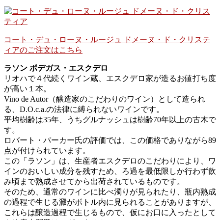
コート・デュ・ローヌ・ルージュ ドメーヌ・ド・クリステ
ィアのご注文はこちら
ラソン ボデガス・エスクデロ
リオハで４代続くワイン蔵、エスクデロ家が造るお値打ち度
が高い１本。
Vino de Autor（醸造家のこだわりのワイン）として造られ
る、D.O.c.a.の法律に縛られないワインです。
平均樹齢は35年、うちグルナッシュは樹齢70年以上の古木で
す。
ロバート・パーカー氏の評価では、この価格でありながら89
点が付けられています。
この「ラソン」は、生産者エスクデロのこだわりにより、ワ
インのおいしい成分を残すため、ろ過を最低限しか行わず飲
み頃まで熟成させてから出荷されているものです。
そのため、通常のワインに比べ濁りが見られたり、瓶内熟成
の過程で生じる澱がボトル内に見られることがありますが、
これらは醸造過程で生じるもので、仮にお口に入ったとして