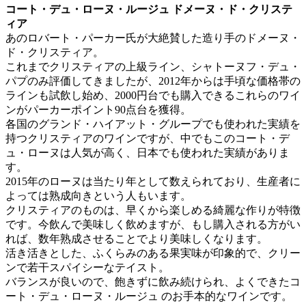
コート・デュ・ローヌ・ルージュ ドメーヌ・ド・クリステ
ィア
あのロバート・パーカー氏が大絶賛した造り手のドメーヌ・
ド・クリスティア。
これまでクリスティアの上級ライン、シャトーヌフ・デュ・
パプのみ評価してきましたが、2012年からは手頃な価格帯の
ラインも試飲し始め、2000円台でも購入できるこれらのワイ
ンがパーカーポイント90点台を獲得。
各国のグランド・ハイアット・グループでも使われた実績を
持つクリスティアのワインですが、中でもこのコート・デ
ュ・ローヌは人気が高く、日本でも使われた実績がありま
す。
2015年のローヌは当たり年として数えられており、生産者に
よっては熟成向きという人もいます。
クリスティアのものは、早くから楽しめる綺麗な作りが特徴
です。今飲んで美味しく飲めますが、もし購入される方がい
れば、数年熟成させることでより美味しくなります。
活き活きとした、ふくらみのある果実味が印象的で、クリー
ンで若干スパイシーなテイスト。
バランスが良いので、飽きずに飲み続けられ、よくできたコ
ート・デュ・ローヌ・ルージュ のお手本的なワインです。