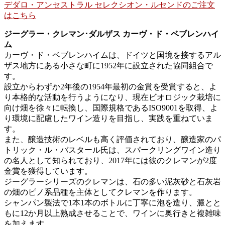
デダロ・アンセストラル セレクシオン・ルセンドのご注文
はこちら
ジーグラー・クレマン･ダルザス カーヴ・ド・ベブレンハイ
ム
カーヴ・ド・ベブレンハイムは、ドイツと国境を接するアル
ザス地方にある小さな町に1952年に設立された協同組合で
す。
設立からわずか2年後の1954年最初の金賞を受賞すると、よ
り本格的な活動を行うようになり、現在ビオロジック栽培に
向け畑を徐々に転換し、国際規格であるISO9001を取得、よ
り環境に配慮したワイン造りを目指し、実践を重ねていま
す。
また、醸造技術のレベルも高く評価されており、醸造家のパ
トリック・ル・バスタール氏は、スパークリングワイン造り
の名人として知られており、2017年には彼のクレマンが2度
金賞を獲得しています。
ジーグラーシリーズのクレマンは、石の多い泥灰砂と石灰岩
の畑のピノ系品種を主体としてクレマンを作ります。
シャンパン製法で1本1本のボトルに丁寧に泡を造り、澱とと
もに12か月以上熟成させることで、ワインに奥行きと複雑味
を加えます。