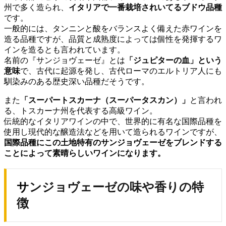
州で多く造られ、
イタリアで一番栽培されいてるブドウ品種
です。
一般的には、タンニンと酸をバランスよく備えた赤ワインを
造る品種ですが、品質と成熟度によっては個性を発揮するワ
インを造るとも言われています。
名前の『サンジョヴェーゼ』とは
「ジュピターの血」という
意味
で、古代に起源を発し、古代ローマのエルトリア人にも
馴染みのある歴史深い品種だそうです。
また
「スーパートスカーナ（スーパータスカン）」
と言われ
る、トスカーナ州を代表する高級ワイン。
伝統的なイタリアワインの中で、世界的に有名な国際品種を
使用し現代的な醸造法などを用いて造られるワインですが、
国際品種にこの土地特有のサンジョヴェーゼをブレンドする
ことによって
素晴らしいワインになります。
サンジョヴェーゼの味や香りの特
徴