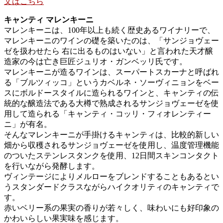
文はこちら
キャンティ マレンキーニ
マレンキーニは、100年以上も続く歴史あるワイナリーで、
マレンキーニのワインの礎を築いたのは、「サンジョヴェー
ゼを扱わせたら 右に出るものはいない」と言われた天才醸
造家の今は亡き巨匠ジュリオ・ガンベッリ氏です。
マレンキーニが造るワインは、スーパートスカーナと呼ばれ
る「ブルツィッコ」というカベルネ・ソーヴィニョンをベー
スにボルドースタイルに造られるワインと、キャンティの伝
統的な醸造法である大樽で熟成されるサンジョヴェーゼを使
用して造られる「キャンティ・コッリ・フィオレンティー
ニ」が有名。
そんなマレンキーニが手掛けるキャンティは、比較的新しい
畑から収穫されるサンジョヴェーゼを使用し、温度管理機能
のついたステンレスタンクを使用、12日間スキンコンタクト
を行いながら発酵します。
ヴィンテージによりメルローをブレンドすることもあるとい
うスタンダードクラスながらハイクオリティのキャンティで
す。
赤いベリー系の果実の香りが若々しく、味わいにも好印象の
かわいらしい果実味を感じます。