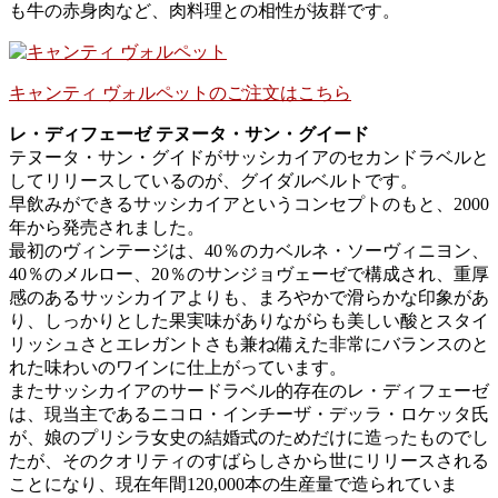
も牛の赤身肉など、肉料理との相性が抜群です。
キャンティ ヴォルペットのご注文はこちら
レ・ディフェーゼ テヌータ・サン・グイード
テヌータ・サン・グイドがサッシカイアのセカンドラベルと
してリリースしているのが、グイダルベルトです。
早飲みができるサッシカイアというコンセプトのもと、2000
年から発売されました。
最初のヴィンテージは、40％のカベルネ・ソーヴィニヨン、
40％のメルロー、20％のサンジョヴェーゼで構成され、重厚
感のあるサッシカイアよりも、まろやかで滑らかな印象があ
り、しっかりとした果実味がありながらも美しい酸とスタイ
リッシュさとエレガントさも兼ね備えた非常にバランスのと
れた味わいのワインに仕上がっています。
またサッシカイアのサードラベル的存在のレ・ディフェーゼ
は、現当主であるニコロ・インチーザ・デッラ・ロケッタ氏
が、娘のプリシラ女史の結婚式のためだけに造ったものでし
たが、そのクオリティのすばらしさから世にリリースされる
ことになり、現在年間120,000本の生産量で造られていま