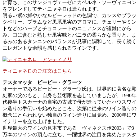
に育ち、このサンジョヴェーゼにカベルネ・ソーヴィニヨン
をブレンドしてティニャネロは造られます。
明るい紫の鮮やかなルビーレッドの色調で、カシスやブラッ
クベリー、プラムなど黒系果実のアロマに、チェリーやミン
トなどのハーブとチョコレートのニュアンスが複雑にから
み、口に含むと熟した果実味とバニラの柔らかな香りと、ま
るみのあるタンニンのバランスが見事に調和して、長く続く
エレガントな余韻を感じられるワインです。
ティニャネロのご注文はこちら
テスタマッタ ビービー・グラーツ
オーナーであるビービー・グラーツ氏は、世界的に著名な彫
刻家の父のもと、自身も芸術家を志していましたが、1990年
代後半トスカーナの自宅の古城で母が造っていたハウスワイ
ン造りの手伝いを始めたところ、次第に従来のワイン造りの
概念にとらわれない独自のワイン造りに目覚め、2000年にワ
イナリーを立ち上げました。
世界最大のワインの見本市である「ヴィネクスポ2003」で3
万本のワインの頂点に立ち、一躍世界の注目を集めたテスタ