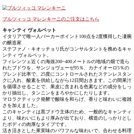
ブルツィッコ マレンキーニのご注文はこちら
キャンティ ヴォルペット
イタリアで唯一人パーカーポイント100点を2度獲得した凄腕
の醸造家
ステファノ・キオッチョリ氏がコンサルタントを務めるキャ
ンティ ヴォルペット。
フィレンツェ近くの海抜200~400メートルの地域の畑で造ら
れたブドウを、サンジョヴェーゼ95％、カナイオーロ5％の
ブレンド比率で、25度にコントロールされたステンレスタン
クに入れ、酸素を供給しながら12日間おきます。この間果汁
を循環させることで、果皮に含まれる色素などの成分をしっ
かり抽出し、タンニンをまろやかにしたりします。
マロラクティック発酵で酸味を和らげ、香りと味わいに複雑
さを加えました。
このキャンティは黒ブドウ主体のため、一般的なキャンティ
より、味わいにもより厚みが出ており、構造のしっかりとし
たボディの肉厚なタイプです。
活き活きとした果実味のパワフルな味わいで、合わせる料理