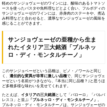
軽めのサンジョヴェーゼのワインには、酸味のあるトマトソ
ースを使ったパスタや魚料理などとよく合い、フルボディの
サンジョヴェーゼのワインには、赤身肉のステーキや、煮込
み料理などと合わせると、濃厚なサンジョヴェーゼの風味を
感じることができます。
サンジョヴェーゼの亜種から生ま
れたイタリア三大銘酒「ブルネッ
ロ・ディ・モンタルチーノ」
このサンジョベーゼという品種は、ピノ・ノワールと同じ
く、
遺伝的な変異が非常に激しい品種
で、同じサンジョヴェ
ーゼという名前がつきながら、｢本当に同じ品種？｣と思うほ
ど多種多様な味わいを見せてくれます。
たとえば、
イタリアの三大銘酒
として「バローロ」「バルバ
レスコ」と並ぶ
「ブルネッロ・ディ・モンタルチーノ」
。
ブルネッロ・ディ・モンタルチーノは、サンジョヴェーゼの