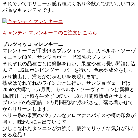
それでいてボリューム感も程よくあり今飲んでおいしいコス
パ高なキャンティです。
キャンティ マレンキーニのご注文はこちら
ブルツィッコ マレンキーニ
マレンキーニが手掛けるブルツィッコは、カベルネ・ソーヴ
ィニョン80％、サンジョヴェーゼ20％のブレンド。
それぞれの品種ごとに発酵を行い、果皮や種も長い間漬け込
んで一日2回ポンピングオーバーを行い、色素や成分をしっ
かり抽出し、滑らかな味わいを表現します。
熟成はそれぞれのワインごとに行い、サンジョヴェーゼは
20hlの大樽で12カ月間、カベルネ・ソーヴィニョンは新樽と
1回使用した樽を半分ずつ使い、18カ月間樽熟成させます。
ブレンドの後瓶詰、6カ月間瓶内で熟成させ、落ち着かせて
からリリースします。
ベリー系の果実のパワフルなアロマにスパイスや樽の印象が
強く、味わいにも出ています。
少しこなれたタンニンが力強く、優雅でリッチな気分が味わ
える逸品！