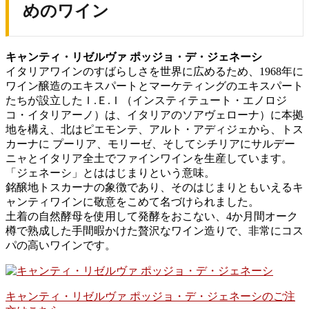
めのワイン
キャンティ・リゼルヴァ ポッジョ・デ・ジェネーシ
イタリアワインのすばらしさを世界に広めるため、1968年に
ワイン醸造のエキスパートとマーケティングのエキスパート
たちが設立したＩ.Ｅ.Ｉ（インスティテュート・エノロジ
コ・イタリアーノ）は、イタリアのソアヴェローナ）に本拠
地を構え、北はピエモンテ、アルト・アディジェから、トス
カーナに プーリア、モリーゼ、そしてシチリアにサルデー
ニャとイタリア全土でファインワインを生産しています。
「ジェネーシ」とははじまりという意味。
銘醸地トスカーナの象徴であり、そのはじまりともいえるキ
ャンティワインに敬意をこめて名づけられました。
土着の自然酵母を使用して発酵をおこない、4か月間オーク
樽で熟成した手間暇かけた贅沢なワイン造りで、非常にコス
パの高いワインです。
キャンティ・リゼルヴァ ポッジョ・デ・ジェネーシのご注