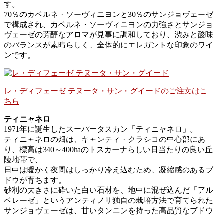
す。
70％のカベルネ・ソーヴィニヨンと30％のサンジョヴェーゼ
で構成され、カベルネ・ソーヴィニヨンの力強さとサンジョ
ヴェーゼの芳醇なアロマが見事に調和しており、渋みと酸味
のバランスが素晴らしく、全体的にエレガントな印象のワイ
ンです。
レ・ディフェーゼ テヌータ・サン・グイードのご注文はこ
ちら
ティニャネロ
1971年に誕生したスーパータスカン「ティニャネロ」。
ティニャネロの畑は、キャンティ・クラシコの中心部にあ
り、標高は340～400haのトスカーナらしい日当たりの良い丘
陵地帯で、
日中は暖かく夜間はしっかり冷え込むため、凝縮感のあるブ
ドウが育ちます。
砂利の大きさに砕いた白い石材を、地中に混ぜ込んだ「アル
ベレーゼ」というアンティノリ独自の栽培方法で育てられた
サンジョヴェーゼは、甘いタンニンを持った高品質なブドウ