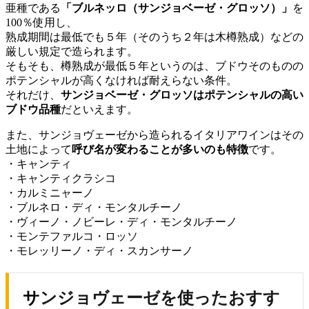
亜種である
「ブルネッロ（サンジョベーゼ・グロッソ）」
を
100％使用し、
熟成期間は最低でも５年（そのうち２年は木樽熟成）などの
厳しい規定で造られます。
そもそも、樽熟成が最低５年というのは、ブドウそのものの
ポテンシャルが高くなければ耐えらない条件。
それだけ、
サンジョベーゼ・グロッソはポテンシャルの高い
ブドウ品種
だといえます。
また、サンジョヴェーゼから造られるイタリアワインはその
土地によって
呼び名が変わることが多いのも特徴
です。
・キャンティ
・キャンティクラシコ
・カルミニャーノ
・ブルネロ・ディ・モンタルチーノ
・ヴィーノ・ノビーレ・ディ・モンタルチーノ
・モンテファルコ・ロッソ
・モレッリーノ・ディ・スカンサーノ
サンジョヴェーゼを使ったおすす