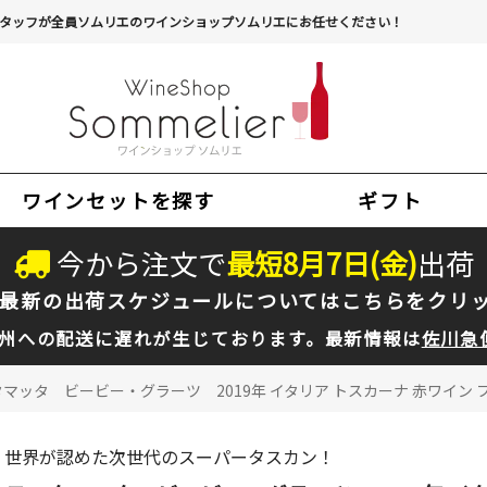
タッフが全員ソムリエのワインショップソムリエにお任せください！
ワインセットを探す
ギフト
今から注文で
最短
8
月
7
日(
金
)
出荷
最新の出荷スケジュールについては
こちらをクリ
州への配送に遅れが生じております。最新情報は
佐川急
マッタ ビービー・グラーツ 2019年 イタリア トスカーナ 赤ワイン フ
世界が認めた次世代のスーパータスカン！