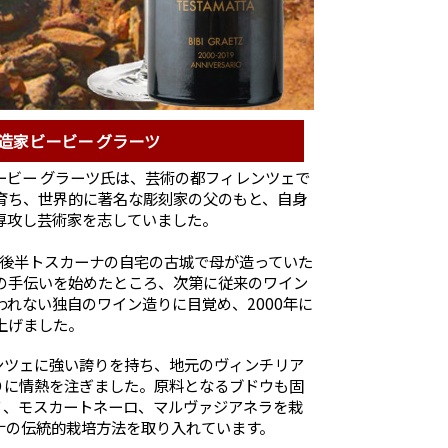
造家ビービー グラーツ
ービー グラーツ氏は、芸術の都フィレンツェで
育ち、世界的に著名な彫刻家の父のもと、自身
専攻し芸術家を志していました。
年代後半トスカーナの自宅の古城で母が造っていた
の手伝いを始めたところ、次第に従来のワイン
われない独自のワイン造りに目覚め、2000年に
上げました。
ンツェに強い誇りを持ち、地元のヴィンチリア
りに情熱を注ぎました。原料となるブドウも固
ノ、モスカートネーロ、マルヴァジアネラを栽
ナの伝統的栽培方法を取り入れています。