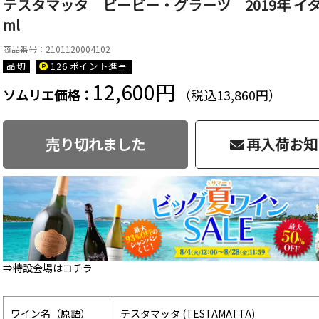
テスタマッタ ビービー・グラーツ 2019年 イタリ
ml
商品番号：2101120004102
品切
126 ポイント
進呈
12,600円
ソムリエ価格：
（税込13,860円）
売り切れました
再入荷お知
⇒特設会場はコチラ
ワイン名（原語）
テスタマッタ (TESTAMATTA)