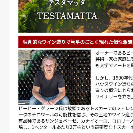
独創的なワイン造りで彗星のごとく現れた個性派醸
オーナーであるビ
芸術一家の家庭に
も大学でアートを
しかし、1990
ハウスワイン造り
造りの概念にとら
ワイナリーを立ち
ビービー・グラーツ氏は故郷であるトスカーナのフィレ
ータのテロワールの可能性を信じ、その土地でワイン造
有品種であるサンジョベーゼ、カナイオーロ、コロリー
培し、1ヘクタールあたり2万株という高密度なトスカー