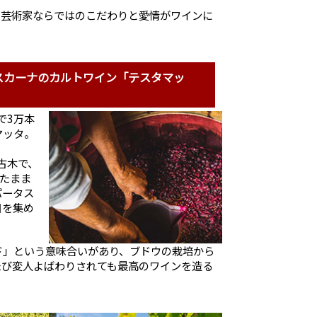
、芸術家ならではのこだわりと愛情がワインに
スカーナのカルトワイン「テスタマッ
で3万本
マッタ。
古木で、
けたまま
パータス
目を集め
ド」という意味合いがあり、ブドウの栽培から
たび変人よばわりされても最高のワインを造る