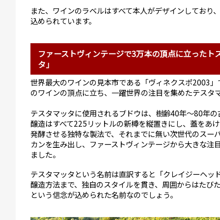
また、ワインのラベルはすべて本人がデザインしており
込められています。
ファーストヴィンテージで3万本の頂点に立ったト
タ」
世界最大のワインの見本市である「ヴィネクスポ2003」
のワインの頂点に立ち、一躍世界の注目を集めたテスタ
テスタマッタに使用されるブドウは、樹齢40年～80年の
醸造はすべて225リットルの新樽を縦置きにし、蓋をあ
発酵させる独特な製法で、それまでに無い次世代のスー
カンを生み出し、ファーストヴィンテージから大きな注
ました。
テスタマッタという名前は直訳すると「クレイジーヘッ
醸造方法まで、独自のスタイルを貫き、周囲からはたび
という信念が込められた名前なのでしょう。