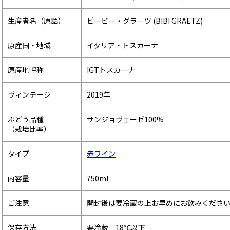
生産者名（原語）
ビービー・グラーツ (BIBI GRAETZ)
原産国・地域
イタリア・トスカーナ
原産地呼称
IGTトスカーナ
ヴィンテージ
2019年
ぶどう品種
サンジョヴェーゼ100%
（栽培比率）
タイプ
赤ワイン
内容量
750ml
ご注意
開封後は要冷蔵の上お早めにお飲みくださ
保存方法
要冷蔵 18℃以下