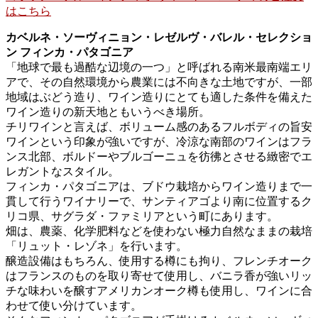
はこちら
カベルネ・ソーヴィニョン・レゼルヴ・バレル・セレクショ
ン フィンカ・パタゴニア
「地球で最も過酷な辺境の一つ」と呼ばれる南米最南端エリ
アで、その自然環境から農業には不向きな土地ですが、一部
地域はぶどう造り、ワイン造りにとても適した条件を備えた
ワイン造りの新天地ともいうべき場所。
チリワインと言えば、ボリューム感のあるフルボディの旨安
ワインという印象が強いですが、冷涼な南部のワインはフラ
ンス北部、ボルドーやブルゴーニュを彷彿とさせる緻密でエ
レガントなスタイル。
フィンカ・パタゴニアは、ブドウ栽培からワイン造りまで一
貫して行うワイナリーで、サンティアゴより南に位置するク
リコ県、サグラダ・ファミリアという町にあります。
畑は、農薬、化学肥料などを使わない極力自然なままの栽培
「リュット・レゾネ」を行います。
醸造設備はもちろん、使用する樽にも拘り、フレンチオーク
はフランスのものを取り寄せて使用し、バニラ香が強いリッ
チな味わいを醸すアメリカンオーク樽も使用し、ワインに合
わせて使い分けています。