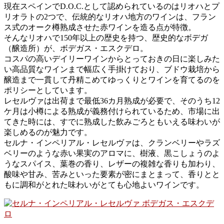
現在スペインでD.O.C.として認められているのはリオハとプ
リオラトの2つで、伝統的なリオハ地方のワインは、フラン
ス式のオーク樽熟成させた赤ワインを造る点が特徴。
そんなリオハで150年以上の歴史を持つ、歴史的なボデガ
（醸造所）が、ボデガス・エスクデロ。
コスパの高いデイリーワインからとっておきの日に楽しみた
い高品質なワインまで幅広く手掛けており、ブドウ栽培から
醸造まで一貫して丹精こめてゆっくりとワインを育てるのを
ポリシーとしています。
レセルヴァは出荷まで最低36カ月熟成が必要で、そのうち12
ケ月は小樽による熟成が義務付けられているため、市場に出
てきた時には、すでに熟成した飲みごろともいえる味わいが
楽しめるのが魅力です。
セルナ・インペリアル・レセルヴァは、クランベリーやラズ
ベリーのような赤い果実のアロマに、樹液、黒こしょうのよ
うなスパイス、葉巻の香り、レザーの複雑な香りも加わり、
酸味や甘み、苦みといった要素が密にまとまって、香りとと
もに調和がとれた味わいがとても心地よいワインです。