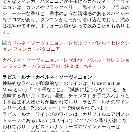
そんなフィンカ・パタゴニアが手掛けるカベルネ・ソーヴィ
ニョンは、カシスやブラックベリー、黒イチジク、プラムの
ジューシーな香りと、香木のような清涼感のあるスパイシー
なアロマがあり、タンニンがしっかり溶け込んでおり、渋み
は穏やかですが、ボリューム感があって飲みごたえもありま
す。
カベルネ・ソーヴィニョン・レゼルヴ・バレル・セレクショ
ン フィンカ・パタゴニアのご注文はこちら
ラピス・ルナ・カベルネ・ソーヴィニョン
神秘的なラベルが印象的なこのワインは、Once in a Blue
Moonという「ごく稀なこと」「滅多に起こらないこと」を
意味する青い月（憧れ、理想、チャンス）を手に入れようと
手を延ばす人物たちが描かれており、ラピス・ルナのワイン
シリーズは、7つのストーリーで構成されています。
ラピス・ルナ・ワインズのワインは、カリフォルニア州メン
ドシーノにあるUkiah（ユカイア）にてワイン造りがおこな
われており、ラピス・ルナシリーズのワインメーカーは