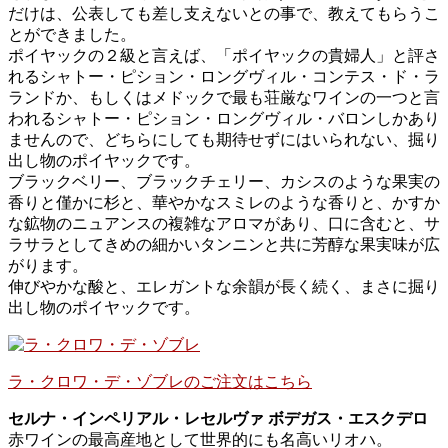
だけは、公表しても差し支えないとの事で、教えてもらうこ
とができました。
ポイヤックの２級と言えば、「ポイヤックの貴婦人」と評さ
れるシャトー・ピション・ロングヴィル・コンテス・ド・ラ
ランドか、もしくはメドックで最も荘厳なワインの一つと言
われるシャトー・ピション・ロングヴィル・バロンしかあり
ませんので、どちらにしても期待せずにはいられない、掘り
出し物のポイヤックです。
ブラックベリー、ブラックチェリー、カシスのような果実の
香りと僅かに杉と、華やかなスミレのような香りと、かすか
な鉱物のニュアンスの複雑なアロマがあり、口に含むと、サ
ラサラとしてきめの細かいタンニンと共に芳醇な果実味が広
がります。
伸びやかな酸と、エレガントな余韻が長く続く、まさに掘り
出し物のポイヤックです。
ラ・クロワ・デ・ゾブレのご注文はこちら
セルナ・インペリアル・レセルヴァ ボデガス・エスクデロ
赤ワインの最高産地として世界的にも名高いリオハ。