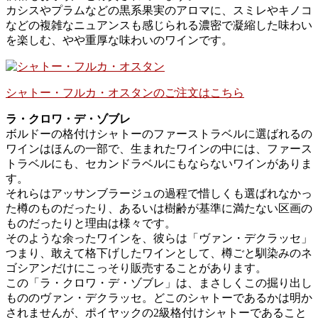
カシスやプラムなどの黒系果実のアロマに、スミレやキノコ
などの複雑なニュアンスも感じられる濃密で凝縮した味わい
を楽しむ、やや重厚な味わいのワインです。
シャトー・フルカ・オスタンのご注文はこちら
ラ・クロワ・デ・ゾブレ
ボルドーの格付けシャトーのファーストラベルに選ばれるの
ワインはほんの一部で、生まれたワインの中には、ファース
トラベルにも、セカンドラベルにもならないワインがありま
す。
それらはアッサンブラージュの過程で惜しくも選ばれなかっ
た樽のものだったり、あるいは樹齢が基準に満たない区画の
ものだったりと理由は様々です。
そのような余ったワインを、彼らは「ヴァン・デクラッセ」
つまり、敢えて格下げしたワインとして、樽ごと馴染みのネ
ゴシアンだけにこっそり販売することがあります。
この「ラ・クロワ・デ・ゾブレ」は、まさしくこの掘り出し
もののヴァン・デクラッセ。どこのシャトーであるかは明か
されませんが、ポイヤックの2級格付けシャトーであること