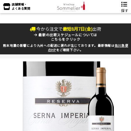
店舗情報・
よくある質問
探す
今から注文で
最短
8
月
7
日(
金
)
出荷
最新の出荷スケジュールについては
こちらをクリック
熊本地震の影響により九州への配送に遅れが生じております。最新情報は
佐川急便
のHP
をご確認下さい。