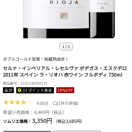
1
/
2
ダブルゴールド受賞！秘蔵熟成赤！
セルナ・インペリアル・レセルヴァ ボデガス・エスクデロ
2011年 スペイン ラ・リオハ 赤ワイン フルボディ 750ml
商品番号：2101140000276
品切
33 ポイント
進呈
16
%OFF
★
★
★
★
☆
4.00点
(
1件の評価
）
希望小売価格：4,400円（税込）
3,350円
ソムリエ価格：
（税込3,685円）