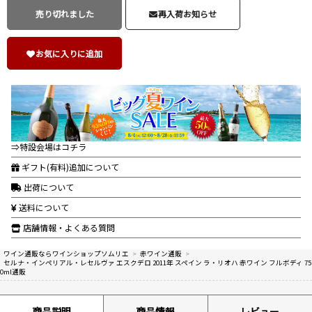
売り切れました
再入荷お知らせ
お気に入りに追加
⇒特設会場はコチラ
ギフト(有料)追加について
出荷について
送料について
店舗情報・よくある質問
ワイン通販ならワインショップソムリエ
>
赤ワイン通販
>
セルナ・インペリアル・レセルヴァ エスクデロ 2011年 スペイン ラ・リオハ 赤ワイン フルボディ 75
0ml通販
商品説明
商品情報
レビュー