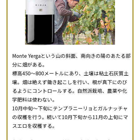
Monte Yergaという山の斜面、南向きの陽のあたる部
分に畑がある。
標高450～800メートルにあり、土壌は粘土石灰質土
壌。畑は絶えず鋤き起こしを行い、根が真下にのび
るようにコントロールする。自然派栽培、農薬や化
学肥料は使わない。
10月中旬～下旬にテンプラニーリョとガルナッチャ
の収穫を行う。続いて10月下旬から11月の上旬にマ
スエロを収穫する。