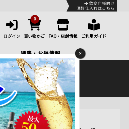
飲食店様向け
酒類仕入れはこちら
0
ログイン
買い物かご
FAQ・店舗情報
ご利用ガイド
特集・お得情報
×
ック
便のHP
をご確認下さい。
ッグ 通販