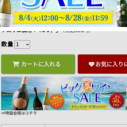
麻ワインバッグ窓付 1本用 ワインレッド ファン
商品番号：4520529071221
販売日：2023年 12月 28日 17:00
4 ポイント
進呈
480円
ソムリエ価格：
（税込528円）
数量
カートに入れる
お気に入り
⇒特設会場はコチラ