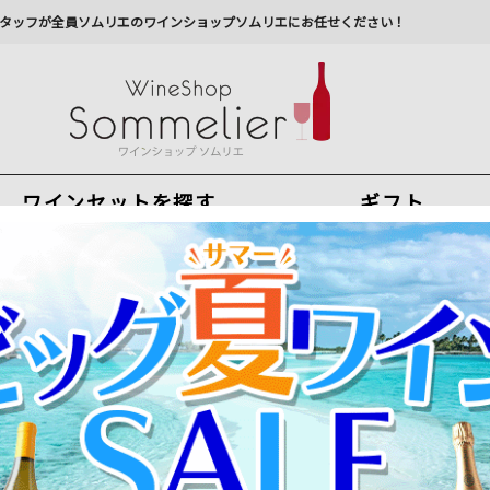
タッフが全員ソムリエのワインショップソムリエにお任せください！
ワインセットを探す
ギフト
今から注文で
最短
8
月
9
日(
日
)
出荷
最新の出荷スケジュールについては
こちらをクリ
州への配送に遅れが生じております。最新情報は
佐川急
麻ワインバッグ窓付 1本用 ワインレッド ファンヴィーノ インド ワインバ
ワインの持ち運びもおしゃれに！