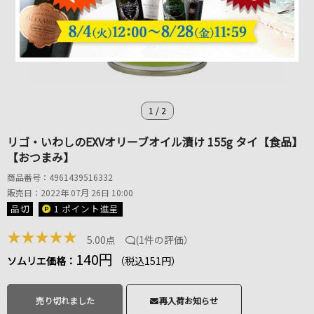
1
/
2
リゴ・いわしのEXVオリーブオイル漬け 155g タイ【食品】
【おつまみ】
商品番号：4961439516332
販売日：2022年 07月 26日 10:00
品切
1 ポイント
進呈
★
★
★
★
★
5.00点
(
1件の評価
）
140円
ソムリエ価格：
（税込151円）
売り切れました
再入荷お知らせ