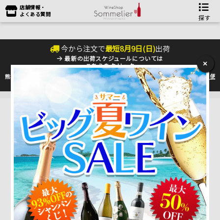
店舗情報・
よくある質問
探す
今から注文で
最短
8
月
9
日(
日
)
出荷
最新の出荷スケジュールについては
×
こちらをクリック
熊本地震の影響により九州への配送に遅れが生じております。最新情報は
佐川急便
のHP
をご確認下さい。