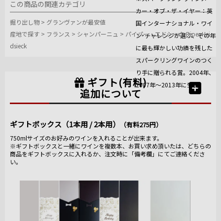
この商品の関連カテゴリ
カー・オブ・ザ・イヤー：英
掘り出し物
>
グランヴァンが最安値
国インターナショナル・ワイ
産地で探す
>
フランス
>
シャンパーニュ
>
パイパー・エドシック Piper Hei
ン･チャレンジが選ぶ、その年
dsieck
に最も輝かしい功績を残した
スパークリングワインのつく
り手に贈られる賞。2004年、
ギフト(有料)
2007年～2013年に受賞。
追加について
ギフトボックス（1本用 / 2本用）
（有料275円）
750mlサイズのお好みのワインを入れることが出来ます。
※ギフトボックスと一緒にワインを複数本、お買い求め頂いたは、どちらの
商品をギフトボックスに入れるか、注文時に「備考欄」にてご連絡くださ
い。