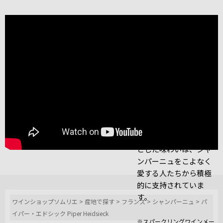
近年ではそのワインの
品質にも注目が集まって
います。
過去8度にわたってスパ
ークリングワインメー
カー・オブ・ザ・イヤ
ーを受賞したワインメ
ーカーのレジス・カミ
ュの手によるその溌剌
とした味わいは、シャ
ンパーニュをこよなく
愛する人たちから積極
的に支持されていま
す。
ワインショップソムリエ
>
産地で探す
>
フランス
>
シャンパーニュ
>
パ
イパー・エドシック Piper Heidsieck
※スパークリングワインメー