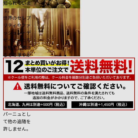
知られていま
す。
世界のセレブ
リティやファ
ッション・デ
ザイナーたち
を魅了し続け
るその華やか
さは、個性的
なクリエイタ
ーとのコラボ
レーションに
も表現されて
おり、 型破り
で粋なシャン
パーニュとし
て他の追随を
許しません。