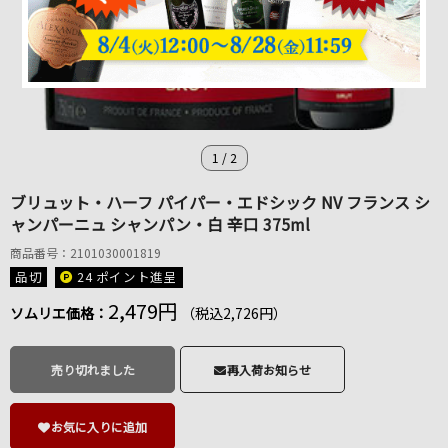
1
/
2
ブリュット・ハーフ パイパー・エドシック NV フランス シ
ャンパーニュ シャンパン・白 辛口 375ml
商品番号：2101030001819
品切
24 ポイント
進呈
2,479円
ソムリエ価格：
（税込2,726円）
売り切れました
再入荷お知らせ
お気に入りに追加