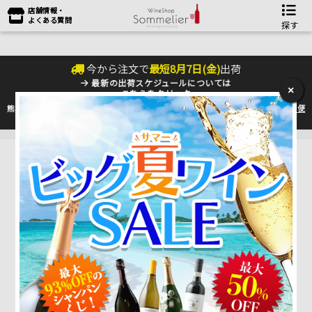
店舗情報・
よくある質問
探す
今から注文で
最短
8
月
7
日(
金
)
出荷
最新の出荷スケジュールについては
×
こちらをクリック
熊本地震の影響により九州への配送に遅れが生じております。最新情報は
佐川急便
のHP
をご確認下さい。