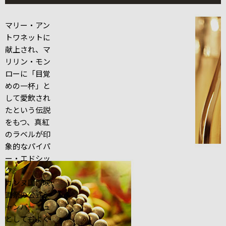
マリー・アン
トワネットに
献上され、マ
リリン・モン
ローに「目覚
めの一杯」と
して愛飲され
たという伝説
をもつ、真紅
のラベルが印
象的なパイパ
ー・エドシッ
ク。
カンヌ国際映
画祭の公式シ
ャンパーニュ
としてもよく