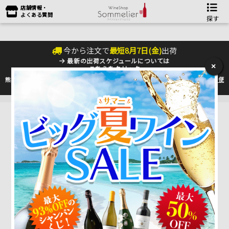
店舗情報・
よくある質問
探す
今から注文で
最短
8
月
7
日(
金
)
出荷
最新の出荷スケジュールについては
×
こちらをクリック
熊本地震の影響により九州への配送に遅れが生じております。最新情報は
佐川急便
のHP
をご確認下さい。