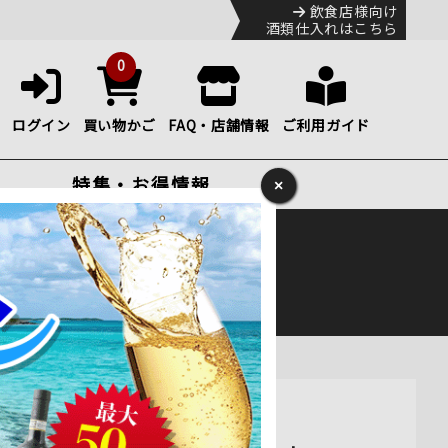
飲食店様向け
酒類仕入れはこちら
0
ログイン
買い物かご
FAQ・店舗情報
ご利用ガイド
特集・お得情報
×
ック
便のHP
をご確認下さい。
0ml 通販