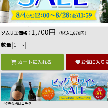
シャトー・カンポ・ラフォン 2024年 フランス ボ
商品番号：3468000163243
販売日：2026年 06月 04日 09:00
17 ポイント
進呈
15
%OFF
希望小売価格：2,200円（税込）
1,700円
ソムリエ価格：
（税込1,870円）
数量
カートに入れる
お気に入り
⇒特設会場はコチラ