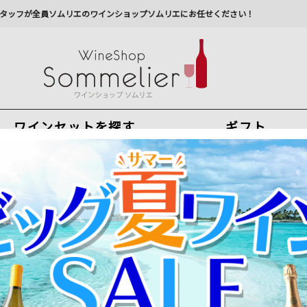
タッフが全員ソムリエのワインショップソムリエにお任せください！
ワインセットを探す
ギフト
今から注文で
最短
8
月
9
日(
日
)
出荷
最新の出荷スケジュールについては
こちらをクリ
州への配送に遅れが生じております。最新情報は
佐川急
ー・カンポ・ラフォン 2024年 フランス ボルドー赤ワイン フルボディ 75
ボルドー金賞受賞ワイン！