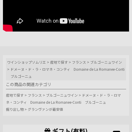
ワインショップソムリエ
>
産地で探す
>
フランス
>
ブルゴーニュワイン
>
ドメーヌ・ド・ラ・ロマネ・コンティ Domaine de La Romanee-Conti
ブルゴーニュ
この商品の関連カテゴリ
産地で探す
>
フランス
>
ブルゴーニュワイン
>
ドメーヌ・ド・ラ・ロマ
ネ・コンティ Domaine de La Romanee-Conti ブルゴーニュ
掘り出し物
>
グランヴァンが最安値
ギフト(有料)