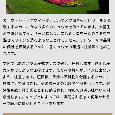
カーヴ・ド・リボヴィレは、アルザスの個々のテロワールを表
現するために、かなり多くのキュヴェを作っています。大量生
産を掲げるワイナリーと異なり、異なるテロワールのブドウを
混ぜてワインを造るようなことはしません。テロワールや品種
の個性を表現するために、各キュヴェの醸造は注意深く進めら
れます。
ブドウは房ごと空気圧式プレスで優しく圧搾します。過剰な圧
力をかけるような圧搾はせず、えぐみや雑味がワインに出ない
ように注意します。圧搾後、果汁は不純物と分離するために、
静置させて澱引きし、その後一定の温度で発酵を行います。発
酵後も数ヶ月間澱とともに熟成され、複雑で奥深い味わいを引
き出します。キュヴェによっては、販売されるまで何年かセラ
ーで静かに寝かせることもあります。