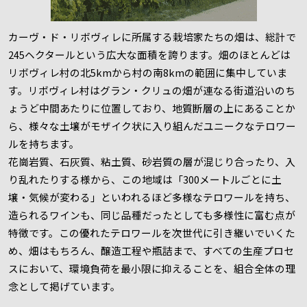
カーヴ・ド・リボヴィレに所属する栽培家たちの畑は、総計で
245ヘクタールという広大な面積を誇ります。畑のほとんどは
リボヴィレ村の北5kmから村の南8kmの範囲に集中していま
す。リボヴィレ村はグラン・クリュの畑が連なる街道沿いのち
ょうど中間あたりに位置しており、地質断層の上にあることか
ら、様々な土壌がモザイク状に入り組んだユニークなテロワー
ルを持ちます。
花崗岩質、石灰質、粘土質、砂岩質の層が混じり合ったり、入
り乱れたりする様から、この地域は「300メートルごとに土
壌・気候が変わる」といわれるほど多様なテロワールを持ち、
造られるワインも、同じ品種だったとしても多様性に富む点が
特徴です。この優れたテロワールを次世代に引き継いでいくた
め、畑はもちろん、醸造工程や瓶詰まで、すべての生産プロセ
スにおいて、環境負荷を最小限に抑えることを、組合全体の理
念として掲げています。