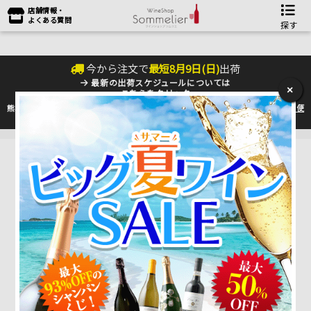
店舗情報・
よくある質問
探す
今から注文で
最短
8
月
9
日(
日
)
出荷
最新の出荷スケジュールについては
×
こちらをクリック
熊本地震の影響により九州への配送に遅れが生じております。最新情報は
佐川急便
のHP
をご確認下さい。