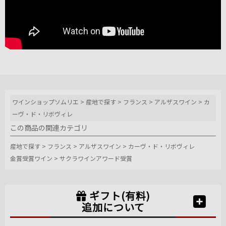
ワインショップソムリエ
>
産地で探す
>
フランス
>
アルザスワイン
>
カ
ーヴ・ド・リボヴィレ
この商品の関連カテゴリ
産地で探す
>
フランス
>
アルザスワイン
>
カーヴ・ド・リボヴィレ
金賞受賞ワイン
>
サクラワインアワード受賞
ギフト(有料)
追加について