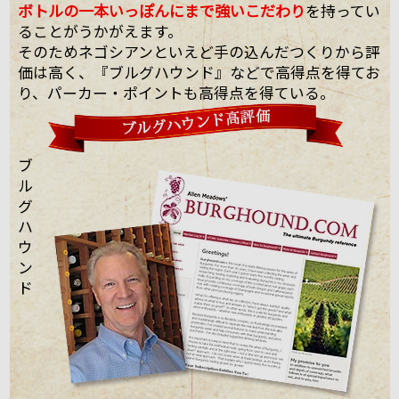
ボトルの一本いっぽんにまで強いこだわり
を持ってい
ることがうかがえます。
そのためネゴシアンといえど手の込んだつくりから評
価は高く、『ブルグハウンド』などで高得点を得てお
り、パーカー・ポイントも高得点を得ている。
ブ
ル
グ
ハ
ウ
ン
ド