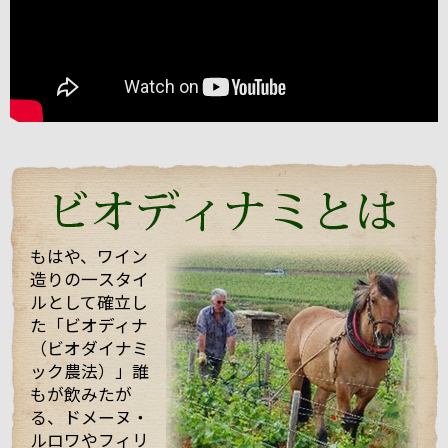
お会いすることができました。
うわさ通りの？！とても楽しい（変わった・・・）方
でしたが、
ワイン醸造に対する自身のフィロソフィ（哲学）を強
く持った志の高い醸造家でした。
今回は、他のお客様もいらっしゃりとても忙しい中私
たちを迎えてくれて、試飲も全部で21種類！もさせて
くれました。 途中で「もう大丈夫ですよ・・・」と言
っても、「これを飲んでくれ」と、どんどんいろいろ
なワインを持ってきてくれてワインや畑や自分の考え
などたくさん話していただきました！
もはや、ワイン
造りの一スタイ
そんな訪問の様子を一部まとめしたのでご覧くださ
ルとして確立し
い。 また動画も撮影したものをほんの少しまとめまし
た「ビオディナ
たのでご一緒にどうぞ。 少しでもマルシャンの熱い思
いが伝わればいいなと思っています。
（ビオダイナミ
ック農法）」誰
もが飲みたが
る、ドメーヌ・
ルロワやフィリ