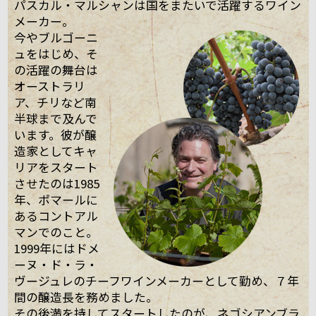
パスカル・マルシャンは国をまたいで活躍するワイン
メーカー。
今やブルゴーニ
ュをはじめ、そ
の活躍の舞台は
オーストラリ
ア、チリなど南
半球まで及んで
います。彼が醸
造家としてキャ
リアをスタート
させたのは1985
年、ポマールに
あるコントアル
マンでのこと。
1999年にはドメ
ーヌ・ド・ラ・
ヴージュレのチーフワインメーカーとして勤め、７年
間の醸造長を務めました。
その後満を持してスタートしたのが、ネゴシアンブラ