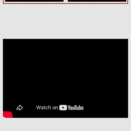
当店では取扱
いのない、
「フィクサン
1erクロ・デ・
キャピトル」
や「ボーヌ・
1er」などな
ど・・・次々
と試飲。なか
でも「ニュ
イ・サン・ジ
ョルジュ1erペ
リエール」
は、薫り高
く、バランス
のよく、ボリ
ュームもしっ
かりの素晴ら
しいワインで
した。 また、
本当に良い年