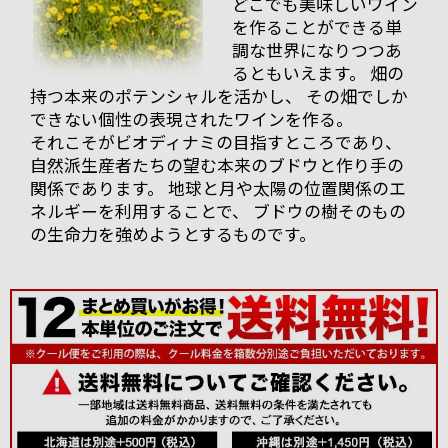
どこでも美味しいワイン
ゴなどの甘酸っぱい香りと酸味がしっかりしていてフ
を作ることができる単
ルーティーな果実味のまだ若々しさが目立つ状態で
調な世界になりつつあ
す。
るともいえます。 畑の
そして、2008年物の残りわずかのヴィンテージも出し
持つ本来のポテンシャルを活かし、 その畑でしか
ていただきました。
できない個性の表現されたワインを作る。
まだフルーティーさは残っていますが、タンニンをし
それこそがビオディナミの目指すところであり、
っかり感じる2011年よりしっかりとしたスタイル。
自然派生産者たちの望む本来のブドウと作り手の
関係であります。 地球と月や太陽の位置関係のエ
そして2010年。香りはもちろんフルーティーです、果
実味とタンニンなどとてもバランスのとれた印象でし
ネルギーを利用することで、 ブドウの樹そのもの
た。
の生命力を強めようとするものです。
そしてこの後
地下セラーへ
案内していた
だき、地下セ
ラー内でいろ
いろ試飲させ
ていただきま
した。