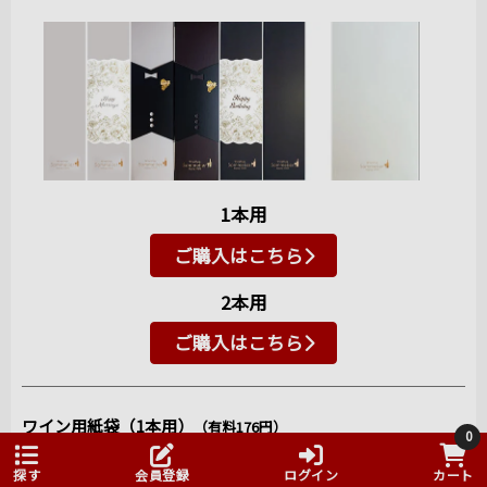
らしい！
とにかく当店でも手に入らなかった希少なグランクリ
ュ（グランクリュは100％新樽使用だそうです）など沢
山試飲させていただきました。
こんなに大盤振る舞いで試飲させているのでもしかし
て販売分がなくなっているのでは？？と思うほど気前
のいいマルシャン氏です。
また、場所は最初
1本用
の試飲ルーム兼タ
ンク貯蔵庫に戻
ご購入はこちら
り、試飲とマルシ
ャン氏のトークが
2本用
始まります。
ご購入はこちら
マルシャン氏は、
これまでの経験を
生かしビオディナ
ワイン用紙袋（1本用）
（有料176円）
0
ミを行う醸造家。
袋の色はクールグレーのみとなります。
もちろんブドウは
ワイン1本、もしくは1本用ギフトボックスを入れることが出来ます。
探す
会員登録
ログイン
カート
自分の目で栽培家