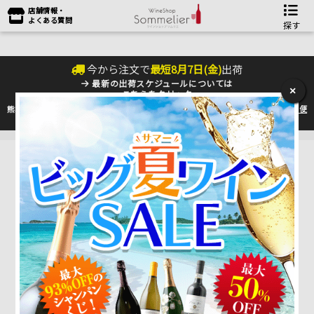
店舗情報・
よくある質問
探す
今から注文で
最短
8
月
7
日(
金
)
出荷
最新の出荷スケジュールについては
×
こちらをクリック
熊本地震の影響により九州への配送に遅れが生じております。最新情報は
佐川急便
のHP
をご確認下さい。