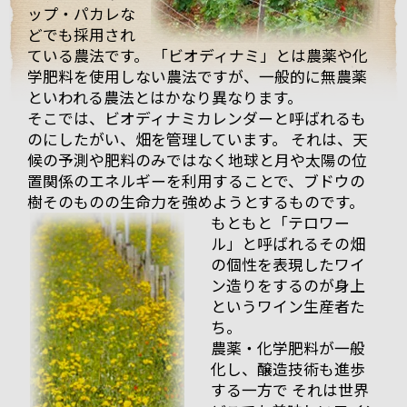
ップ・パカレな
どでも採用され
ている農法です。 「ビオディナミ」とは農薬や化
まず、着いて初めにマルシャンのヴィラージュクラス
学肥料を使用しない農法ですが、一般的に無農薬
の傑作ともいうべき、ワンランク上のブルゴーニュ・
といわれる農法とはかなり異なります。
ルージュ、「キュヴェ・アヴァロン」。
そこでは、ビオディナミカレンダーと呼ばれるも
「キュヴェ・アヴァ
ロン」は、樹齢30年
のにしたがい、畑を管理しています。 それは、天
ほどのブドウを使用
候の予測や肥料のみではなく地球と月や太陽の位
し醸造され、樽熟成
置関係のエネルギーを利用することで、ブドウの
（新樽は使用しな
樹そのものの生命力を強めようとするものです。
い）を2年行った後、
もともと「テロワー
ステンレスタンクへ
ル」と呼ばれるその畑
移されます。
の個性を表現したワイ
最初に2011年ヴィン
ン造りをするのが身上
テージから試飲。
というワイン生産者た
丁度この時、樽から
ち。
タンクに移した状態
農薬・化学肥料が一般
でタンクから直接取
化し、醸造技術も進歩
ってきてくれまし
する一方で それは世界
た。チェリーやイチ