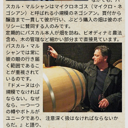
スカル・マルシャンはマイクロネゴス（マイクロ・ネ
ゴシアン）と呼ばれる小規模のネゴシアン。買付から
醸造まで一貫して彼が行い、ぶどう購入の畑は彼のポ
リシーに賛同する人のみです。
定期的にパスカル本人が畑を訪ね、ビオディナミ農法
含め、木の管理など細かい部分まで直接見ています。
パスカル・マル
シャンでは常に
彼の眼の行き届
く範囲であるこ
とが重視されて
いるのです。
『ドメーヌは小
規模でなければ
ならない。なぜ
なら、一つ一つ
の樽やボトルが
ユニークであり、 注意深く扱はなければならないか
らだ。』と語り、