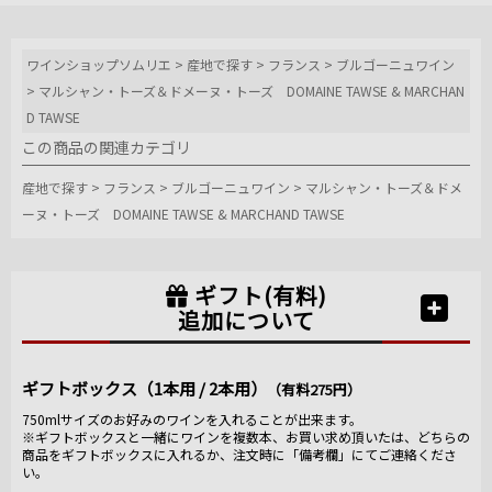
だけわずかに
作るという今
ワインショップソムリエ
>
産地で探す
>
フランス
>
ブルゴーニュワイン
回は2011年の1樽しか造っていないという「ヴォーヌ・
ロマネ1erプティ・モン」を試飲。1樽しかないというの
>
マルシャン・トーズ＆ドメーヌ・トーズ DOMAINE TAWSE & MARCHAN
に、マルシャン氏はたっぷりとグラスに注いでくれま
D TAWSE
した。
この商品の関連カテゴリ
さらに、こちらも希少、年産300本のみのグランクリュ
産地で探す
>
フランス
>
ブルゴーニュワイン
>
マルシャン・トーズ＆ドメ
「クロ・ド・ラ・ロッシュ」。 華やかな香りとシルキ
ーヌ・トーズ DOMAINE TAWSE & MARCHAND TAWSE
ーな味わい、ほんのり甘い樽香の素晴らしいポテンシ
ャル。
ギフト(有料)
そして、力強い味わいの「ラトリシエール・シャンベ
追加について
ルタン」。 優しい酸味と溶け込んだタンニンが柔らか
く、今飲んでも美味しいラトリシエールらしい仕上が
り。
ギフトボックス（1本用 / 2本用）
（有料275円）
750mlサイズのお好みのワインを入れることが出来ます。
この地下セラーで最後のワイン「ボンヌマール」。 フ
※ギフトボックスと一緒にワインを複数本、お買い求め頂いたは、どちらの
ローラル＆フルーティー、華やかな香りと甘いフルー
商品をギフトボックスに入れるか、注文時に「備考欄」にてご連絡くださ
い。
ツの香りと味わい。 濃すぎず品のあるバランスが素晴