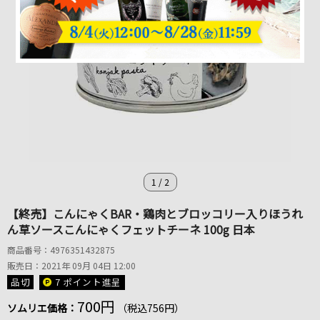
1
/
2
【終売】こんにゃくBAR・鶏肉とブロッコリー入りほうれ
ん草ソースこんにゃくフェットチーネ 100g 日本
商品番号：4976351432875
販売日：2021年 09月 04日 12:00
品切
7 ポイント
進呈
700円
ソムリエ価格：
（税込756円）