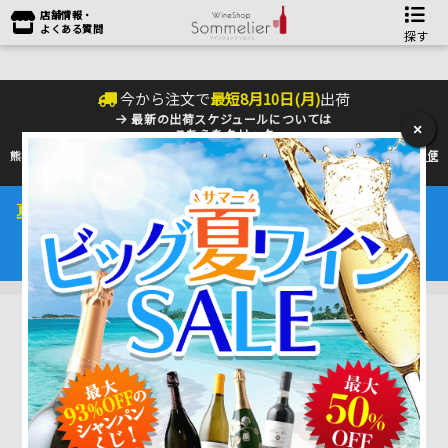
店舗情報・
よくある質問
探す
今から注文で
最短
8
月
10
日(
月
)
出荷
最新の出荷スケジュールについては
×
こちらをクリック
熊本地震の影響により九州への配送に遅れが生じております。最新情報は
佐川急便
のHP
をご確認下さい。
夏季の配送は『クール便』のご利用をお勧めいたします。
ワインは25℃以上で劣化するデリケートな商品です。
4～10月はワインを守るためにも是非ご利用ください。