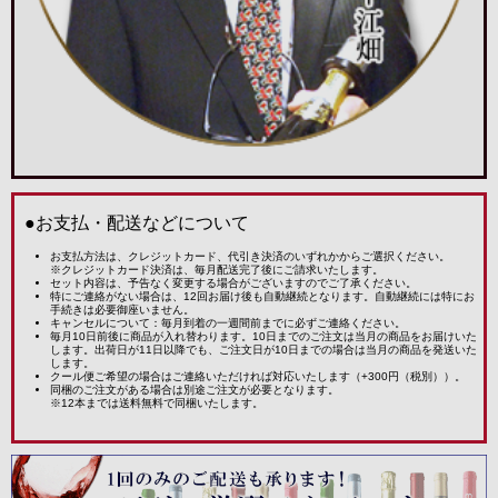
●お支払・配送などについて
お支払方法は、クレジットカード、代引き決済のいずれかからご選択ください。
※クレジットカード決済は、毎月配送完了後にご請求いたします。
セット内容は、予告なく変更する場合がございますのでご了承ください。
特にご連絡がない場合は、12回お届け後も自動継続となります。自動継続には特にお
手続きは必要御座いません。
キャンセルについて：毎月到着の一週間前までに必ずご連絡ください。
毎月10日前後に商品が入れ替わります。10日までのご注文は当月の商品をお届けいた
します。出荷日が11日以降でも、ご注文日が10日までの場合は当月の商品を発送いた
します。
クール便ご希望の場合はご連絡いただければ対応いたします（+300円（税別））。
同梱のご注文がある場合は別途ご注文が必要となります。
※12本までは送料無料で同梱いたします。