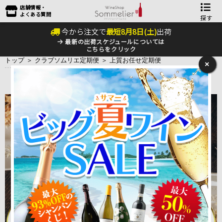
店舗情報・
よくある質問
探す
今から注文で
最短
8
月
8
日(
土
)
出荷
最新の出荷スケジュールについては
こちらをクリック
トップ
＞
クラブソムリエ定期便
＞
上質お任せ定期便
×
ソムリエ上質お任せ定期便
（1ヶ月毎お届け）