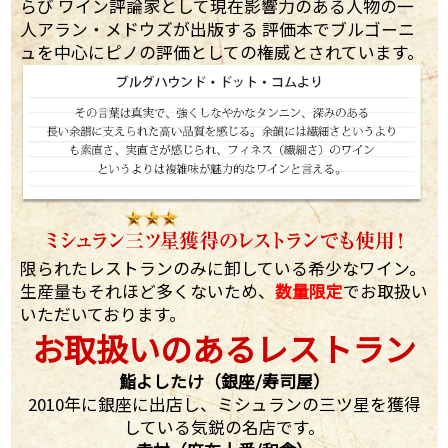
らび ワイン評論家として現在影響力のある人物の一
人アラン・メドウズが出版する 評価本でブルゴーニ
ュを中心にピノの評価としての権威とされています。
限られたレストランのみに卸している希少なワイン。
生産量もそれほど多くないため、
数量限定
でお取扱い
いただいております。
お取扱いのあるレストラン
鮨よしたけ（銀座/寿司屋）
2010年に銀座に出店し、ミシュランの三ツ星を獲得
している気鋭の名店です。