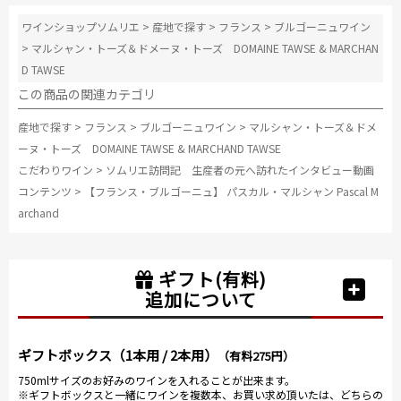
作るという今
ワインショップソムリエ
>
産地で探す
>
フランス
>
ブルゴーニュワイン
回は2011年の1樽しか造っていないという「ヴォーヌ・
ロマネ1erプティ・モン」を試飲。1樽しかないというの
>
マルシャン・トーズ＆ドメーヌ・トーズ DOMAINE TAWSE & MARCHAN
に、マルシャン氏はたっぷりとグラスに注いでくれま
D TAWSE
した。
この商品の関連カテゴリ
さらに、こちらも希少、年産300本のみのグランクリュ
産地で探す
>
フランス
>
ブルゴーニュワイン
>
マルシャン・トーズ＆ドメ
「クロ・ド・ラ・ロッシュ」。 華やかな香りとシルキ
ーヌ・トーズ DOMAINE TAWSE & MARCHAND TAWSE
ーな味わい、ほんのり甘い樽香の素晴らしいポテンシ
こだわりワイン
>
ソムリエ訪問記 生産者の元へ訪れたインタビュー動画
ャル。
コンテンツ
>
【フランス・ブルゴーニュ】 パスカル・マルシャン Pascal M
archand
そして、力強い味わいの「ラトリシエール・シャンベ
ルタン」。 優しい酸味と溶け込んだタンニンが柔らか
く、今飲んでも美味しいラトリシエールらしい仕上が
ギフト(有料)
り。
追加について
この地下セラーで最後のワイン「ボンヌマール」。 フ
ローラル＆フルーティー、華やかな香りと甘いフルー
ギフトボックス（1本用 / 2本用）
（有料275円）
ツの香りと味わい。 濃すぎず品のあるバランスが素晴
750mlサイズのお好みのワインを入れることが出来ます。
らしい！
※ギフトボックスと一緒にワインを複数本、お買い求め頂いたは、どちらの