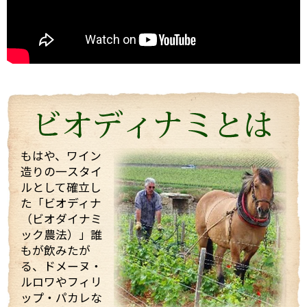
うわさ通りの？！とても楽しい（変わった・・・）方
でしたが、
ワイン醸造に対する自身のフィロソフィ（哲学）を強
く持った志の高い醸造家でした。
今回は、他のお客様もいらっしゃりとても忙しい中私
たちを迎えてくれて、試飲も全部で21種類！もさせて
くれました。 途中で「もう大丈夫ですよ・・・」と言
っても、「これを飲んでくれ」と、どんどんいろいろ
なワインを持ってきてくれてワインや畑や自分の考え
などたくさん話していただきました！
もはや、ワイン
造りの一スタイ
そんな訪問の様子を一部まとめしたのでご覧くださ
ルとして確立し
い。 また動画も撮影したものをほんの少しまとめまし
た「ビオディナ
たのでご一緒にどうぞ。 少しでもマルシャンの熱い思
いが伝わればいいなと思っています。
（ビオダイナミ
ック農法）」誰
もが飲みたが
る、ドメーヌ・
ルロワやフィリ
ップ・パカレな