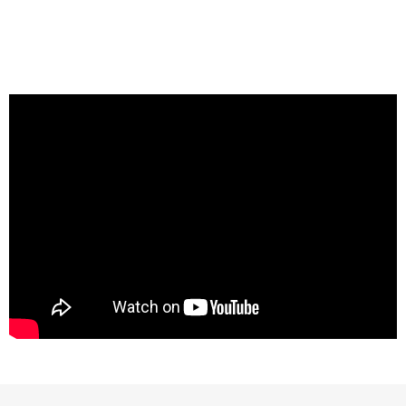
「フィクサン
1erクロ・デ・
キャピトル」
や「ボーヌ・
1er」などな
ど・・・次々
と試飲。なか
でも「ニュ
イ・サン・ジ
ョルジュ1erペ
リエール」
は、薫り高
く、バランス
のよく、ボリ
ュームもしっ
かりの素晴ら
しいワインで
した。 また、
本当に良い年
だけわずかに