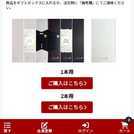
商品をギフトボックスに入れるか、注文時に「備考欄」にてご連絡くださ
とにかく当店でも手に入らなかった希少なグランクリ
い。
ュ（グランクリュは100％新樽使用だそうです）など沢
山試飲させていただきました。
こんなに大盤振る舞いで試飲させているのでもしかし
て販売分がなくなっているのでは？？と思うほど気前
のいいマルシャン氏です。
また、場所は最初
の試飲ルーム兼タ
ンク貯蔵庫に戻
り、試飲とマルシ
1本用
ャン氏のトークが
始まります。
ご購入はこちら
マルシャン氏は、
2本用
これまでの経験を
生かしビオディナ
ご購入はこちら
ミを行う醸造家。
もちろんブドウは
0
自分の目で栽培家
ワイン用紙袋（1本用）
（有料176円）
探す
会員登録
ログイン
カート
の元へ確認しに行