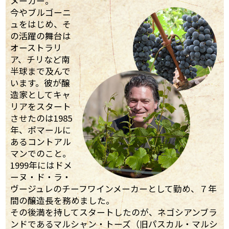
メーカー。
今やブルゴーニ
ュをはじめ、そ
の活躍の舞台は
オーストラリ
ア、チリなど南
半球まで及んで
います。彼が醸
造家としてキャ
リアをスタート
させたのは1985
年、ポマールに
あるコントアル
マンでのこと。
1999年にはドメ
ーヌ・ド・ラ・
ヴージュレのチーフワインメーカーとして勤め、７年
間の醸造長を務めました。
その後満を持してスタートしたのが、ネゴシアンブラ
ンドであるマルシャン・トーズ（旧パスカル・マルシ