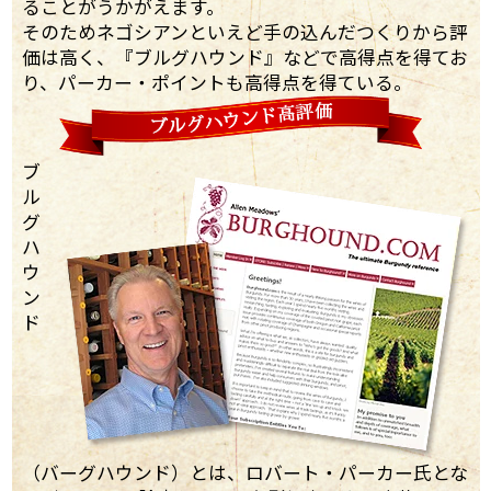
ることがうかがえます。
そのためネゴシアンといえど手の込んだつくりから評
価は高く、『ブルグハウンド』などで高得点を得てお
り、パーカー・ポイントも高得点を得ている。
ブ
ル
グ
ハ
ウ
ン
ド
（バーグハウンド）とは、ロバート・パーカー氏とな