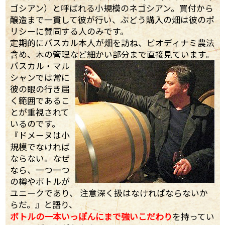
ゴシアン）と呼ばれる小規模のネゴシアン。買付から
醸造まで一貫して彼が行い、ぶどう購入の畑は彼のポ
リシーに賛同する人のみです。
定期的にパスカル本人が畑を訪ね、ビオディナミ農法
含め、木の管理など細かい部分まで直接見ています。
パスカル・マル
シャンでは常に
彼の眼の行き届
く範囲であるこ
とが重視されて
いるのです。
『ドメーヌは小
規模でなければ
ならない。なぜ
なら、一つ一つ
の樽やボトルが
ユニークであり、 注意深く扱はなければならないか
らだ。』と語り、
ボトルの一本いっぽんにまで強いこだわり
を持ってい