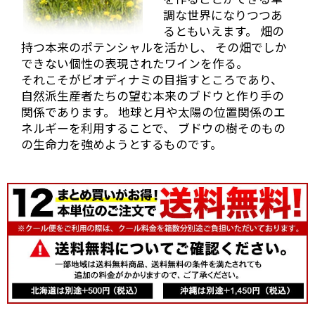
ルーティーな果実味のまだ若々しさが目立つ状態で
調な世界になりつつあ
す。
るともいえます。 畑の
そして、2008年物の残りわずかのヴィンテージも出し
持つ本来のポテンシャルを活かし、 その畑でしか
ていただきました。
できない個性の表現されたワインを作る。
まだフルーティーさは残っていますが、タンニンをし
それこそがビオディナミの目指すところであり、
っかり感じる2011年よりしっかりとしたスタイル。
自然派生産者たちの望む本来のブドウと作り手の
関係であります。 地球と月や太陽の位置関係のエ
そして2010年。香りはもちろんフルーティーです、果
実味とタンニンなどとてもバランスのとれた印象でし
ネルギーを利用することで、 ブドウの樹そのもの
た。
の生命力を強めようとするものです。
そしてこの後
地下セラーへ
案内していた
だき、地下セ
ラー内でいろ
いろ試飲させ
ていただきま
した。
当店では取扱
いのない、