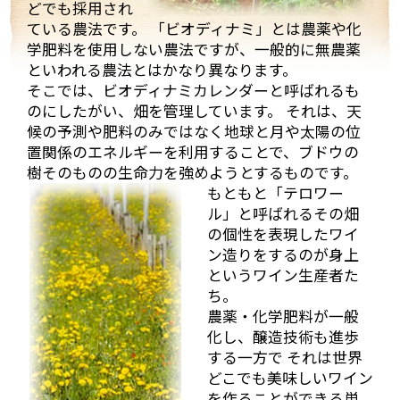
どでも採用され
ている農法です。 「ビオディナミ」とは農薬や化
まず、着いて初めにマルシャンのヴィラージュクラス
学肥料を使用しない農法ですが、一般的に無農薬
の傑作ともいうべき、ワンランク上のブルゴーニュ・
といわれる農法とはかなり異なります。
ルージュ、「キュヴェ・アヴァロン」。
そこでは、ビオディナミカレンダーと呼ばれるも
「キュヴェ・アヴァ
ロン」は、樹齢30年
のにしたがい、畑を管理しています。 それは、天
ほどのブドウを使用
候の予測や肥料のみではなく地球と月や太陽の位
し醸造され、樽熟成
置関係のエネルギーを利用することで、ブドウの
（新樽は使用しな
樹そのものの生命力を強めようとするものです。
い）を2年行った後、
もともと「テロワー
ステンレスタンクへ
ル」と呼ばれるその畑
移されます。
の個性を表現したワイ
最初に2011年ヴィン
ン造りをするのが身上
テージから試飲。
というワイン生産者た
丁度この時、樽から
ち。
タンクに移した状態
農薬・化学肥料が一般
でタンクから直接取
化し、醸造技術も進歩
ってきてくれまし
する一方で それは世界
た。チェリーやイチ
どこでも美味しいワイン
ゴなどの甘酸っぱい香りと酸味がしっかりしていてフ
を作ることができる単