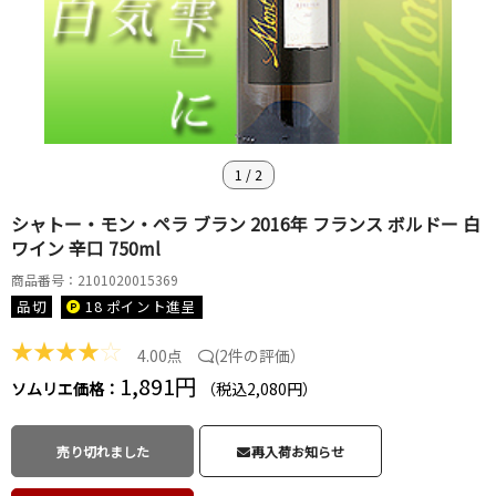
1
/
2
シャトー・モン・ペラ ブラン 2016年 フランス ボルドー 白
ワイン 辛口 750ml
商品番号：2101020015369
品切
18 ポイント
進呈
★
★
★
★
☆
4.00点
(
2件の評価
）
1,891円
ソムリエ価格：
（税込2,080円）
売り切れました
再入荷お知らせ