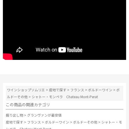
ワインショップソムリエ
>
産地で探す
>
フランス
>
ボルドーワイン
>
ボ
ルドーその他
>
シャトー・モンペラ Chateau Mont-Perat
この商品の関連カテゴリ
掘り出し物
>
グランヴァンが最安値
産地で探す
>
フランス
>
ボルドーワイン
>
ボルドーその他
>
シャトー・モ
ンペラ Chateau Mont-Perat