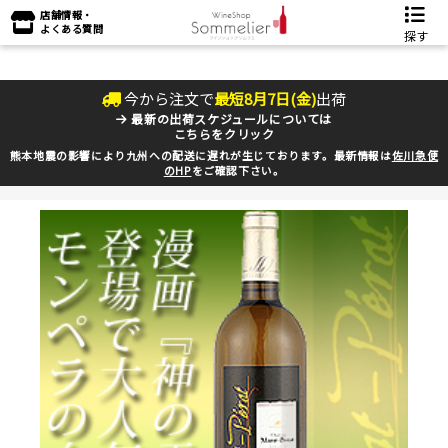
店舗情報・
よくある質問
探す
今から注文で
最短
8
月
7
日(
金
)
出荷
最新の出荷スケジュールについては
こちらをクリック
熊本地震の影響により九州への配送に遅れが生じております。最新情報は
佐川急便
のHP
をご確認下さい。