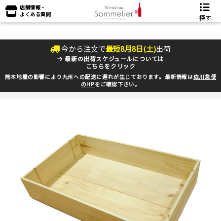
店舗情報・
よくある質問
探す
今から注文で
最短
8
月
8
日(
土
)
出荷
最新の出荷スケジュールについては
こちらをクリック
熊本地震の影響により九州への配送に遅れが生じております。最新情報は
佐川急便
のHP
をご確認下さい。