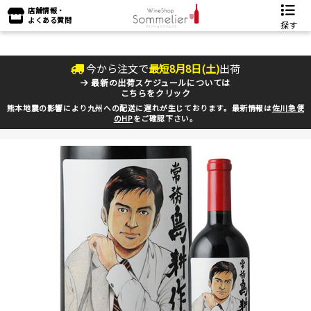
店舗情報・
よくある質問
探す
今から注文で
最短
8
月
8
日(
土
)
出荷
最新の出荷スケジュールについては
こちらをクリック
熊本地震の影響により九州への配送に遅れが生じております。最新情報は
佐川急便
のHP
をご確認下さい。