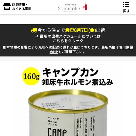
店舗情報・
よくある質問
探す
今から注文で
最短
8
月
7
日(
金
)
出荷
最新の出荷スケジュールについては
こちらをクリック
熊本地震の影響により九州への配送に遅れが生じております。最新情報は
佐川急便
のHP
をご確認下さい。