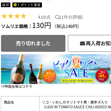
品切
1 ポイント
進呈
★
★
★
★
☆
4.00点
(
1件の評価
）
130円
ソムリエ価格：
（税込140円）
売り切れました
再入荷お知
⇒特設会場はコチラ
商品名
リゴ・いわしのチリトマト煮・唐辛子入り
（LIGO IN TOMATO SAUCE CHILI ADDED I