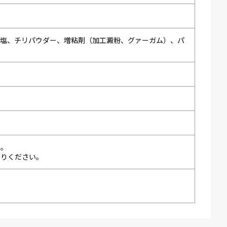
食塩、チリパウダー、増粘剤（加工澱粉、グァーガム）、パ
い。
がりください。