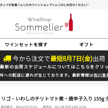
タッフが全員ソムリエのワインショップソムリエにお任せください！
ワインセットを探す
ギフト
今から注文で
最短
8
月
7
日(
金
)
出荷
最新の出荷スケジュールについては
こちらをクリ
州への配送に遅れが生じております。最新情報は
佐川急
リゴ・いわしのチリトマト煮・唐辛子入り 155g 
商品番号：4961439516356
販売日：2021年 09月 04日 10:00