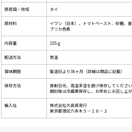
原産国・地域
タイ
原材料
イワシ（日本）、トマトペースト、砂糖、
プリカ色素
内容量
155ｇ
配送方法
常温
賞味期限
製造日より36ヶ月（詳細は商品に記載）
保存方法
直射日光、高温多湿を避け保存してくださ
開封後は冷蔵庫保存し、お早めにお召し上
輸入社
株式会社大昌貿易行
東京都港区六本木５－１８－２