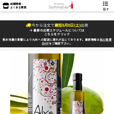
店舗情報・
よくある質問
探す
今から注文で
最短
8
月
8
日(
土
)
出荷
最新の出荷スケジュールについては
こちらをクリック
熊本地震の影響により九州への配送に遅れが生じております。最新情報は
佐川急便
のHP
をご確認下さい。