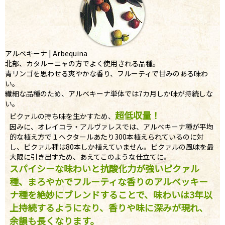
アルベキーナ | Arbequina
北部、カタルーニャの方でよく使用される品種。
青リンゴを思わせる爽やかな香り、フルーティで甘みのある味わ
い。
繊細な品種のため、アルベキーナ単体では7カ月しか味が持続しな
い。
超低収量！
ピクァルの持ち味を生かすため、
因みに、オレイコラ・アルヴァレスでは、アルベキーナ種が平均
的な植え方で１ヘクタールあたり300本植えられているのに対
し、ピクァル種は80本しか植えていません。ピクァルの風味を最
大限に引き出すため、あえてこのような仕立てに。
スパイシーな味わいと抗酸化力が強いピクァル
種、まろやかでフルーティな香りのアルベッキー
ナ種を絶妙にブレンドすることで、味わいは3年以
上持続するようになり、香りや味に深みが現れ、
余韻も長くなります。