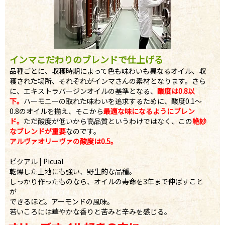
インマこだわりのブレンドで仕上げる
品種ごとに、収穫時期によって色も味わいも異なるオイル、収
穫された場所、それぞれがインマさんの素材となります。さら
に、エキストラバージンオイルの基準となる、
酸度は0.8以
下。
ハーモニーの取れた味わいを追求するために、酸度0.1～
0.8のオイルを揃え、そこから
最適な味になるようにブレン
ド。
ただ酸度が低いから高品質というわけではなく、この
絶妙
なブレンドが重要
なのです。
アルヴァオリーヴァの酸度は0.5。
ピクアル | Picual
乾燥した土地にも強い、野生的な品種。
しっかり作ったものなら、オイルの寿命を3年まで伸ばすこと
が
できるほど。アーモンドの風味。
若いころには華やかな香りと苦みと辛みを感じる。