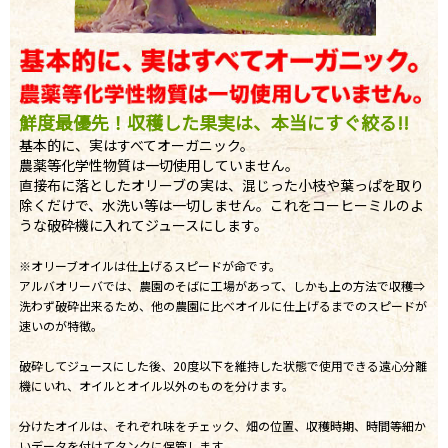
鮮度最優先！収穫した果実は、本当にすぐ絞る!!
基本的に、実はすべてオーガニック。
農薬等化学性物質は一切使用していません。
直接布に落としたオリーブの実は、混じった小枝や葉っぱを取り
除くだけで、水洗い等は一切しません。これをコーヒーミルのよ
うな破砕機に入れてジュースにします。
※オリーブオイルは仕上げるスピードが命です。
アルバオリーバでは、農園のそばに工場があって、しかも上の方法で収穫⇒
洗わず破砕出来るため、他の農園に比べオイルに仕上げるまでのスピードが
速いのが特徴。
破砕してジュースにした後、20度以下を維持した状態で使用できる遠心分離
機にいれ、オイルとオイル以外のものを分けます。
分けたオイルは、それぞれ味をチェック、畑の位置、収穫時期、時間等細か
いデータを付けてタンクに保管します。