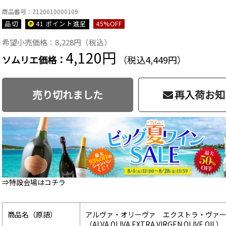
商品番号：2120010000109
品切
41 ポイント
進呈
45
%OFF
希望小売価格：8,228円（税込）
4,120円
ソムリエ価格：
（税込4,449円）
売り切れました
再入荷お知
⇒特設会場はコチラ
商品名（原語）
アルヴァ・オリーヴァ エクストラ・ヴァ
（ALVA OLIVA EXTRA VIRGEN OLIVE OIL）