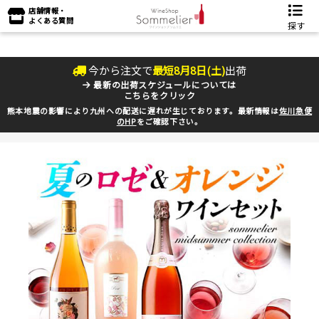
店舗情報・
よくある質問
探す
今から注文で
最短
8
月
8
日(
土
)
出荷
最新の出荷スケジュールについては
こちらをクリック
熊本地震の影響により九州への配送に遅れが生じております。最新情報は
佐川急便
のHP
をご確認下さい。