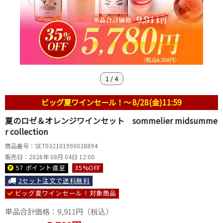
1
/
4
ビッグ夏ワインセール！～ 8/28(金)11:59
夏のロゼ＆オレンジワインセット sommelier midsumme
r collection
商品番号：SET032101990038894
販売日：2026年 08月 04日 12:00
57 ポイント
進呈
35
%OFF
2セット注文で送料無料
ビッグ夏ワインセール！対象商品
単品合計価格：
9,911
円（税込）