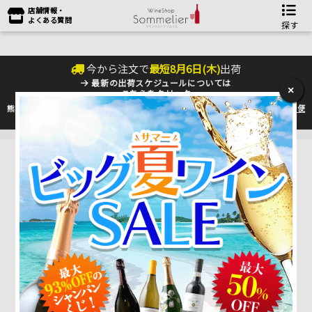
店舗情報・
よくある質問
探す
今から注文で
最短
8
月
6
日(
木
)
出荷
最新の出荷スケジュールについては
×
こちらをクリック
熊本地震の影響により九州への配送に遅れが生じております。最新情報は
佐川急便
のHP
をご確認下さい。