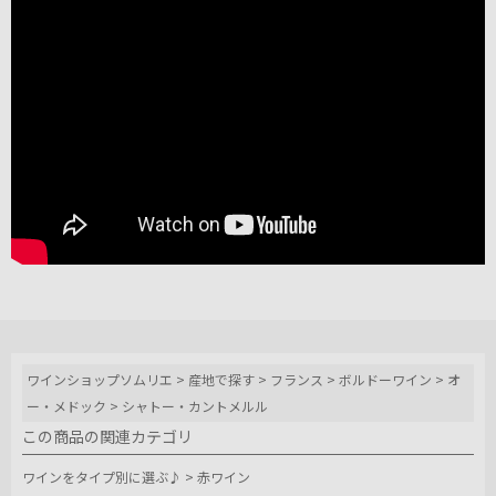
ワインショップソムリエ
>
産地で探す
>
フランス
>
ボルドーワイン
>
オ
ー・メドック
>
シャトー・カントメルル
この商品の関連カテゴリ
ワインをタイプ別に選ぶ♪
>
赤ワイン