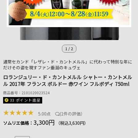
1
/
2
通常セカンド「レザレ・ド・カントメルル」に代わって特別な年に
だけその姿を現すファン垂涎のキュヴェ
ロランジュリー・ド・カントメルル シャトー・カントメル
ル 2017年 フランス ボルドー 赤ワイン フルボディ 750ml
商品番号：2101020023524
33 ポイント
進呈
★
★
★
★
★
5.00点
(
1件の評価
）
3,300円
ソムリエ価格：
（税込3,630円）