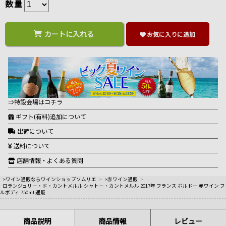
数量
カートに入れる
お気に入りに追加
⇒特設会場はコチラ
ギフト(有料)追加について
出荷について
送料について
店舗情報・よくある質問
>ワイン通販ならワインショップソムリエ
>
>赤ワイン通販
>
ロランジュリー・ド・カントメルル シャトー・カントメルル 2017年 フランス ボルドー 赤ワイン フ
ルボディ 750ml 通販
商品説明
商品情報
レビュー