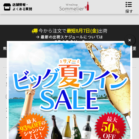
店舗情報・
よくある質問
探す
今から注文で
最短
8
月
7
日(
金
)
出荷
最新の出荷スケジュールについては
×
こちらをクリック
熊本地震の影響により九州への配送に遅れが生じております。最新情報は
佐川急便
のHP
をご確認下さい。
トップ
＞
ワインをタイプ別に選ぶ♪
1 ～ 15 件目を表示しています。（全3,358件）
並べ替え
在庫切れを除く
1 |
2
|
3
|
4
|
5
|
6
|
7
|
8
|
9
|
10
|
11
|
12
...
224
|
次ペ
ージを表示