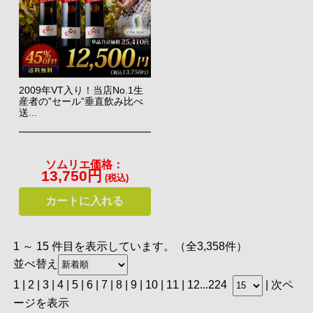
2009年VT入り！当店No.1生
産者の”セール”垂直飲み比べ
送...
ソムリエ価格：
13,750円
(税込)
カートに入れる
1 ～ 15 件目を表示しています。（全3,358件）
並べ替え
1 |
2
|
3
|
4
|
5
|
6
|
7
|
8
|
9
|
10
|
11
|
12
...
224
|
次ペ
ージを表示