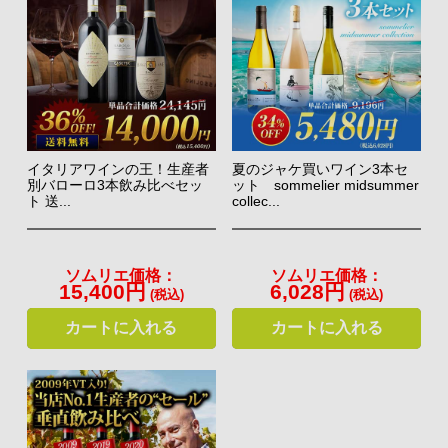
イタリアワインの王！生産者
夏のジャケ買いワイン3本セ
別バローロ3本飲み比べセッ
ット sommelier midsummer
ト 送...
collec...
ソムリエ価格：
ソムリエ価格：
15,400円
6,028円
(税込)
(税込)
カートに入れる
カートに入れる