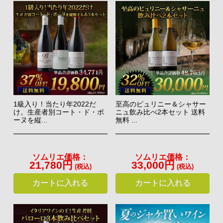
1級入り！当たり年2022だ
至高のピュリニー＆シャサー
け。生産者別コート・ド・ボ
ニュ飲み比べ2本セット 送料
ーヌを縦...
無料 ...
ソムリエ価格：
ソムリエ価格：
21,780円
33,000円
(税込)
(税込)
カートに入れる
カートに入れる