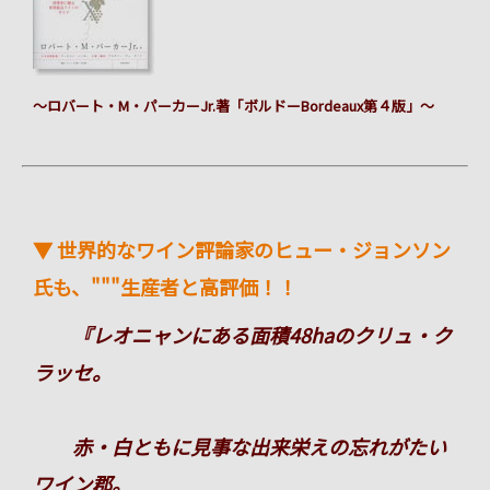
～ロバート・M・パーカーJr.著「ボルドーBordeaux第４版」～
▼ 世界的なワイン評論家のヒュー・ジョンソン
氏も、"""生産者と高評価！！
『レオニャンにある面積48haのクリュ・ク
ラッセ。
赤・白ともに見事な出来栄えの忘れがたい
ワイン郡。