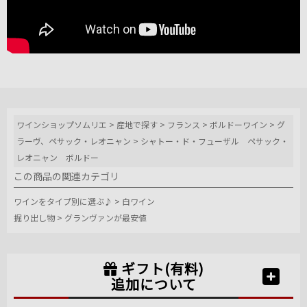
ワインショップソムリエ
>
産地で探す
>
フランス
>
ボルドーワイン
>
グ
ラーヴ、ペサック・レオニャン
>
シャトー・ド・フューザル ペサック・
レオニャン ボルドー
この商品の関連カテゴリ
ワインをタイプ別に選ぶ♪
>
白ワイン
掘り出し物
>
グランヴァンが最安値
ギフト(有料)
追加について