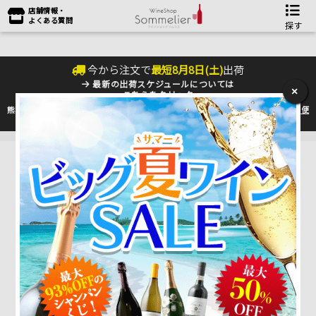
店舗情報・
よくある質問
探す
今から注文で
最短
8
月
8
日(
土
)
出荷
最新の出荷スケジュールについては
×
こちらをクリック
熊本地震の影響により九州への配送に遅れが生じております。最新情報は
佐川急便
のHP
をご確認下さい。