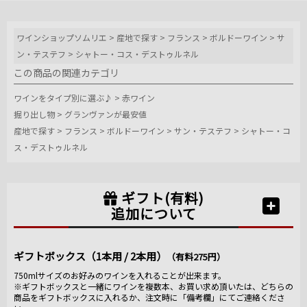
ワインショップソムリエ
>
産地で探す
>
フランス
>
ボルドーワイン
>
サ
ン・テステフ
>
シャトー・コス・デストゥルネル
この商品の関連カテゴリ
ワインをタイプ別に選ぶ♪
>
赤ワイン
掘り出し物
>
グランヴァンが最安値
産地で探す
>
フランス
>
ボルドーワイン
>
サン・テステフ
>
シャトー・コ
ス・デストゥルネル
ギフト(有料)
追加について
ギフトボックス（1本用 / 2本用）
（有料275円）
750mlサイズのお好みのワインを入れることが出来ます。
※ギフトボックスと一緒にワインを複数本、お買い求め頂いたは、どちらの
商品をギフトボックスに入れるか、注文時に「備考欄」にてご連絡くださ