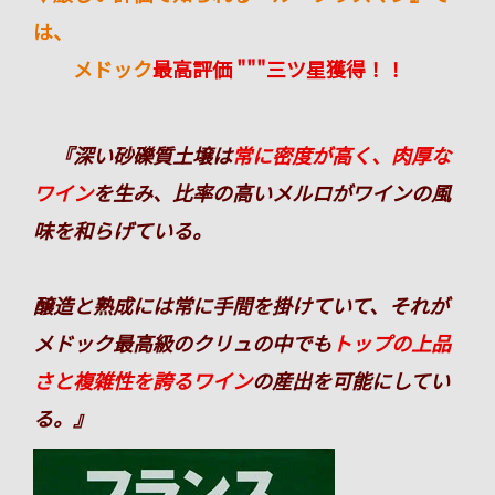
は、
メドック
最高評価 """三ツ星獲得！！
『深い砂礫質土壌は
常に密度が高く、肉厚な
ワイン
を生み、比率の高いメルロがワインの風
味を和らげている。
醸造と熟成には常に手間を掛けていて、それが
メドック最高級のクリュの中でも
トップの上品
さと複雑性を誇るワイン
の産出を可能にしてい
る。』