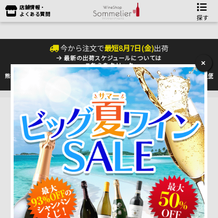
店舗情報・
よくある質問
探す
今から注文で
最短
8
月
7
日(
金
)
出荷
最新の出荷スケジュールについては
×
こちらをクリック
熊本地震の影響により九州への配送に遅れが生じております。最新情報は
佐川急便
のHP
をご確認下さい。