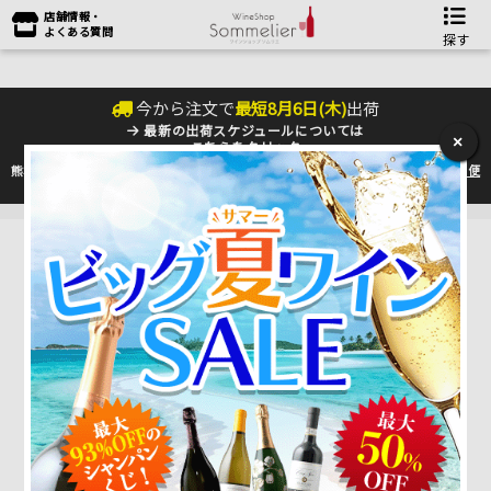
店舗情報・
よくある質問
探す
今から注文で
最短
8
月
6
日(
木
)
出荷
最新の出荷スケジュールについては
×
こちらをクリック
熊本地震の影響により九州への配送に遅れが生じております。最新情報は
佐川急便
のHP
をご確認下さい。