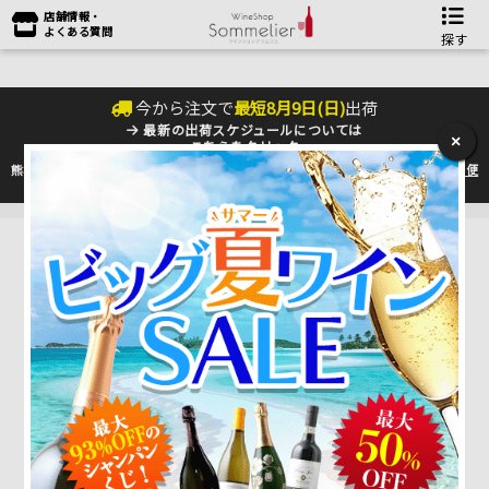
店舗情報・
よくある質問
探す
今から注文で
最短
8
月
9
日(
日
)
出荷
最新の出荷スケジュールについては
×
こちらをクリック
熊本地震の影響により九州への配送に遅れが生じております。最新情報は
佐川急便
のHP
をご確認下さい。