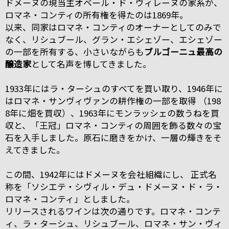
ドメーヌの現当主オベール・ド・ヴィレーヌの家系が、
ロマネ・コンティの所有権を得たのは1869年。
以来、同家はロマネ・コンティのオーナーとしてのみで
なく、リシュブール、グラン・エシェゾー、エシェゾー
の一部を所有する、小さいながらも
ブルゴーニュ最高の
醸造家
として名声を博してきました。
1933年にはラ・ターシュのすべてを買い取り、1946年に
はロマネ・サンヴィヴァンの耕作権の一部を取得 （198
8年に畑を買収）、1963年にモンラッシェの数うねを買
収と、「王冠」ロマネ・コンティの周囲を飾る数々の宝
石を入手しました。原石に磨きをかけ、一層の輝きをそ
えてきました。
この間、1942年にはドメーヌを会社組織にし、 正式名
称を「ソシエテ・シヴィル・デュ・ドメーヌ・ド・ラ・
ロマネ・コンティ」としました。
リリースされるワインは次の通りです。ロマネ・コンテ
ィ、ラ・ターシュ、リシュブール、ロマネ・サン・ヴィ