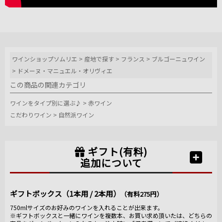
ワインショップソムリエ
>
産地で探す
>
フランス
>
ブルゴーニュワイン
>
ドメーヌ・マニュエル・オリヴィエ
この商品の関連カテゴリ
ワインをタイプ別に選ぶ♪
>
赤ワイン
こだわりワイン
>
自然派ワイン
ギフト(有料)
追加について
ギフトボックス（1本用 / 2本用）
（有料275円）
750mlサイズのお好みのワインを入れることが出来ます。
※ギフトボックスと一緒にワインを複数本、お買い求め頂いたは、どちらの