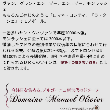
ヴァン、 グラン・エシェゾー、エシェゾー、モンラッシ
ェ。
もちろんご存じのように「ロマネ・コンティ」「ラ・タ
ーシェ」はモノポール。
一番多いサン・ヴィヴァンで年産20000本強。
モンラッシェに至っては 3000本以下。
徹底したブドウの選別作業や収穫年の状態に合わせて行
われる除梗、発酵温度は32～33度、 必ずトロンセ産新
樽100％による長期発酵、澱引きや濾過を最小限に止め
て作られるＤＲＣのワインは
とま
「飲み手の魂を吸い取る」
で賞されます。