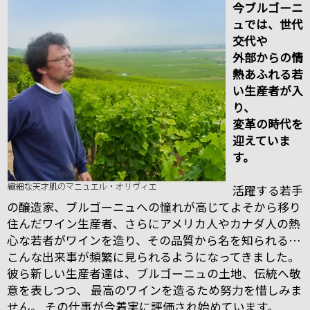
今ブルゴーニ
ュでは、世代
交代や
外部からの情
熱あふれる若
い生産者が入
り、
変革の時代を
迎えていま
す。
活躍する若手
の醸造家、ブルゴーニュへの憧れが高じてよそから移り
住んだワイン生産者、さらにアメリカ人やカナダ人の熱
心な若者がワインを造り、その品質から名を知られる…
こんな出来事が頻繁に見られるようになってきました。
彼ら新しい生産者達は、ブルゴーニュの土地、伝統へ敬
意を表しつつ、 最高のワインを造るため努力を惜しみま
せん。 その仕事が今着実に評価され始めています。