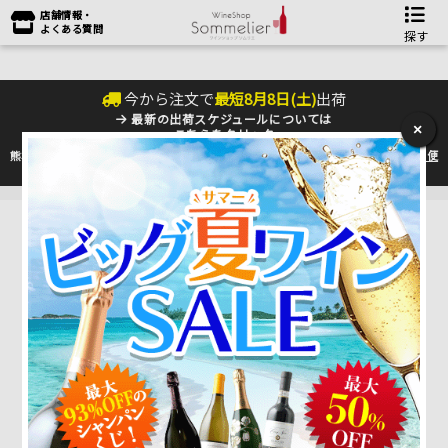
店舗情報・
よくある質問
探す
今から注文で
最短
8
月
8
日(
土
)
出荷
最新の出荷スケジュールについては
×
こちらをクリック
熊本地震の影響により九州への配送に遅れが生じております。最新情報は
佐川急便
のHP
をご確認下さい。