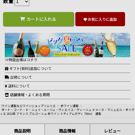
数量
カートに入れる
お気に入りに追加
⇒特設会場はコチラ
ギフト(有料)追加について
出荷について
送料について
店舗情報・よくある質問
ワイン通販ならワインショップソムリエ
>
赤ワイン通販
>
オート・コート・ド・ニュイ・ルージュ・ヴィエイユ・ヴィーニュ ドメーヌ・マニュエル・オリヴ
ィエ 2022年 フランス ブルゴーニュ 赤ワイン ミディアムボディ 750ml 通販
商品説明
商品情報
レビュー