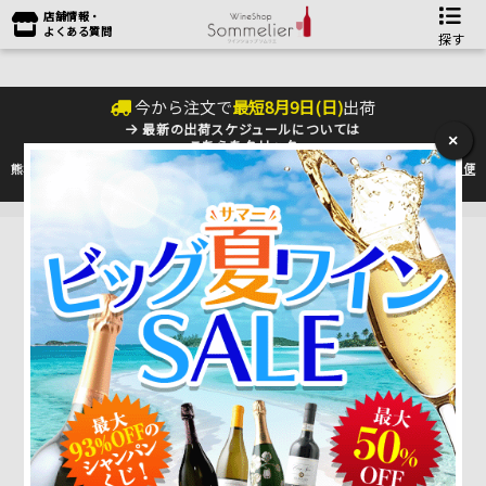
店舗情報・
よくある質問
探す
今から注文で
最短
8
月
9
日(
日
)
出荷
最新の出荷スケジュールについては
×
こちらをクリック
熊本地震の影響により九州への配送に遅れが生じております。最新情報は
佐川急便
のHP
をご確認下さい。