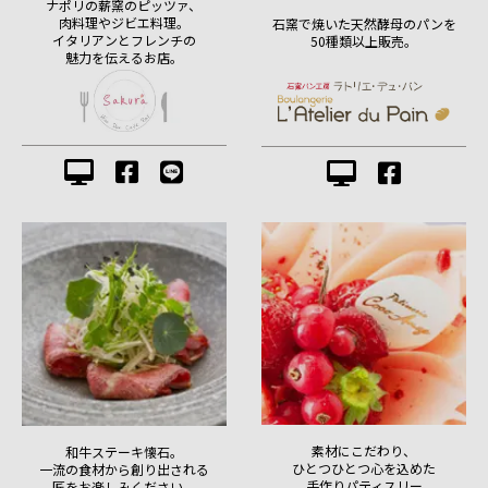
ナポリの薪窯のピッツァ、
肉料理やジビエ料理。
石窯で焼いた天然酵母のパンを
イタリアンとフレンチの
50種類以上販売。
魅力を伝えるお店。
素材にこだわり、
和牛ステーキ懐石。
ひとつひとつ心を込めた
一流の食材から創り出される
手作りパティスリー
匠をお楽しみください。