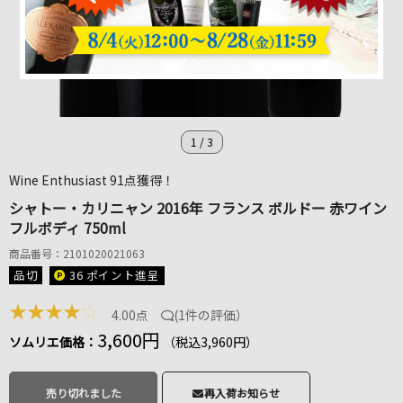
1
/
3
Wine Enthusiast 91点獲得！
シャトー・カリニャン 2016年 フランス ボルドー 赤ワイン
フルボディ 750ml
商品番号：2101020021063
品切
36 ポイント
進呈
★
★
★
★
☆
4.00点
(
1件の評価
）
3,600円
ソムリエ価格：
（税込3,960円）
売り切れました
再入荷お知らせ