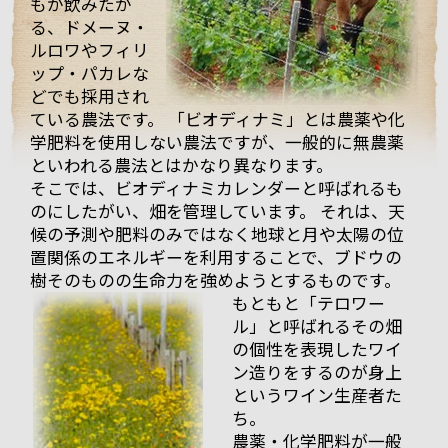
もが飲みたが
る、ドメーヌ・
ルロワやフィリ
ップ・パカレな
どでも採用され
ている農法です。 「ビオディナミ」とは農薬や化
まず、着いて初めにマルシャンのヴィラージュクラス
学肥料を使用しない農法ですが、一般的に無農薬
の傑作ともいうべき、ワンランク上のブルゴーニュ・
といわれる農法とはかなり異なります。
ルージュ、「キュヴェ・アヴァロン」。
そこでは、ビオディナミカレンダーと呼ばれるも
「キュヴェ・アヴァ
ロン」は、樹齢30年
のにしたがい、畑を管理しています。 それは、天
ほどのブドウを使用
候の予測や肥料のみではなく地球と月や太陽の位
し醸造され、樽熟成
置関係のエネルギーを利用することで、ブドウの
（新樽は使用しな
樹そのものの生命力を強めようとするものです。
い）を2年行った後、
もともと「テロワー
ステンレスタンクへ
ル」と呼ばれるその畑
移されます。
の個性を表現したワイ
最初に2011年ヴィン
ン造りをするのが身上
テージから試飲。
というワイン生産者た
丁度この時、樽から
ち。
タンクに移した状態
農薬・化学肥料が一般