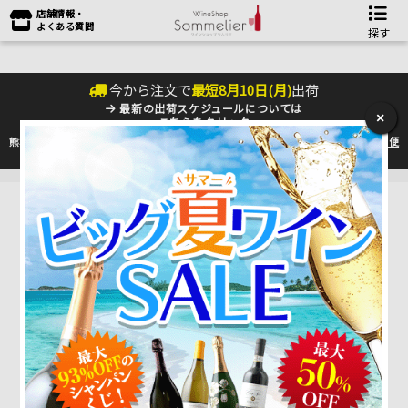
店舗情報・
よくある質問
探す
今から注文で
最短
8
月
10
日(
月
)
出荷
最新の出荷スケジュールについては
×
こちらをクリック
熊本地震の影響により九州への配送に遅れが生じております。最新情報は
佐川急便
のHP
をご確認下さい。