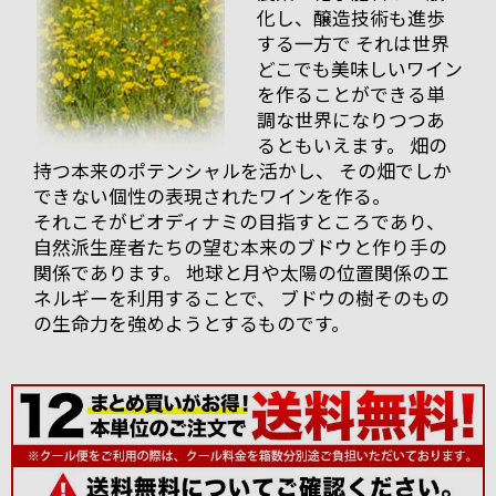
でタンクから直接取
化し、醸造技術も進歩
ってきてくれまし
する一方で それは世界
た。チェリーやイチ
どこでも美味しいワイン
ゴなどの甘酸っぱい香りと酸味がしっかりしていてフ
を作ることができる単
ルーティーな果実味のまだ若々しさが目立つ状態で
調な世界になりつつあ
す。
るともいえます。 畑の
そして、2008年物の残りわずかのヴィンテージも出し
持つ本来のポテンシャルを活かし、 その畑でしか
ていただきました。
できない個性の表現されたワインを作る。
まだフルーティーさは残っていますが、タンニンをし
それこそがビオディナミの目指すところであり、
っかり感じる2011年よりしっかりとしたスタイル。
自然派生産者たちの望む本来のブドウと作り手の
関係であります。 地球と月や太陽の位置関係のエ
そして2010年。香りはもちろんフルーティーです、果
実味とタンニンなどとてもバランスのとれた印象でし
ネルギーを利用することで、 ブドウの樹そのもの
た。
の生命力を強めようとするものです。
そしてこの後
地下セラーへ
案内していた
だき、地下セ
ラー内でいろ
いろ試飲させ
ていただきま