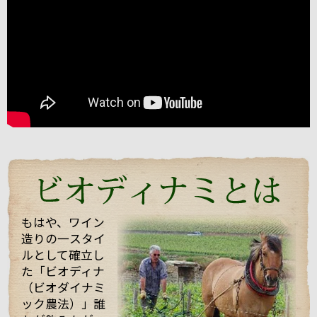
ブルゴーニュのボーヌに本拠を構える「パスカル・マ
ルシャン」。
2004年にも当店スタッフが訪れましたが、今回改めて
お会いすることができました。
うわさ通りの？！とても楽しい（変わった・・・）方
でしたが、
ワイン醸造に対する自身のフィロソフィ（哲学）を強
く持った志の高い醸造家でした。
今回は、他のお客様もいらっしゃりとても忙しい中私
たちを迎えてくれて、試飲も全部で21種類！もさせて
くれました。 途中で「もう大丈夫ですよ・・・」と言
っても、「これを飲んでくれ」と、どんどんいろいろ
なワインを持ってきてくれてワインや畑や自分の考え
などたくさん話していただきました！
もはや、ワイン
造りの一スタイ
そんな訪問の様子を一部まとめしたのでご覧くださ
ルとして確立し
い。 また動画も撮影したものをほんの少しまとめまし
た「ビオディナ
たのでご一緒にどうぞ。 少しでもマルシャンの熱い思
いが伝わればいいなと思っています。
（ビオダイナミ
ック農法）」誰