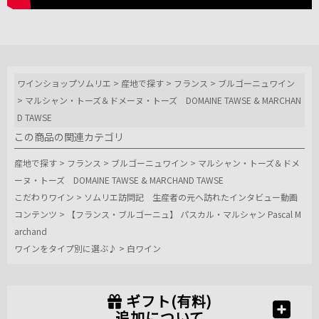
しいワインで
した。 また、
本当に良い年
だけわずかに
作るという今
ワインショップソムリエ
>
産地で探す
>
フランス
>
ブルゴーニュワイン
回は2011年の1樽しか造っていないという「ヴォーヌ・
ロマネ1erプティ・モン」を試飲。1樽しかないというの
>
マルシャン・トーズ＆ドメーヌ・トーズ DOMAINE TAWSE & MARCHAN
に、マルシャン氏はたっぷりとグラスに注いでくれま
D TAWSE
した。
この商品の関連カテゴリ
さらに、こちらも希少、年産300本のみのグランクリュ
産地で探す
>
フランス
>
ブルゴーニュワイン
>
マルシャン・トーズ＆ドメ
「クロ・ド・ラ・ロッシュ」。 華やかな香りとシルキ
ーヌ・トーズ DOMAINE TAWSE & MARCHAND TAWSE
ーな味わい、ほんのり甘い樽香の素晴らしいポテンシ
こだわりワイン
>
ソムリエ訪問記 生産者の元へ訪れたインタビュー動画
ャル。
コンテンツ
>
【フランス・ブルゴーニュ】 パスカル・マルシャン Pascal M
archand
そして、力強い味わいの「ラトリシエール・シャンベ
ワインをタイプ別に選ぶ♪
>
白ワイン
ルタン」。 優しい酸味と溶け込んだタンニンが柔らか
く、今飲んでも美味しいラトリシエールらしい仕上が
り。
ギフト(有料)
追加について
この地下セラーで最後のワイン「ボンヌマール」。 フ