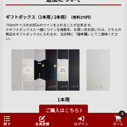
ローラル＆フルーティー、華やかな香りと甘いフルー
ツの香りと味わい。 濃すぎず品のあるバランスが素晴
ギフトボックス（1本用 / 2本用）
（有料275円）
らしい！
750mlサイズのお好みのワインを入れることが出来ます。
※ギフトボックスと一緒にワインを複数本、お買い求め頂いたは、どちらの
とにかく当店でも手に入らなかった希少なグランクリ
商品をギフトボックスに入れるか、注文時に「備考欄」にてご連絡くださ
ュ（グランクリュは100％新樽使用だそうです）など沢
い。
山試飲させていただきました。
こんなに大盤振る舞いで試飲させているのでもしかし
て販売分がなくなっているのでは？？と思うほど気前
のいいマルシャン氏です。
また、場所は最初
の試飲ルーム兼タ
ンク貯蔵庫に戻
り、試飲とマルシ
ャン氏のトークが
1本用
始まります。
ご購入はこちら
マルシャン氏は、
0
これまでの経験を
2本用
探す
会員登録
ログイン
カート
生かしビオディナ