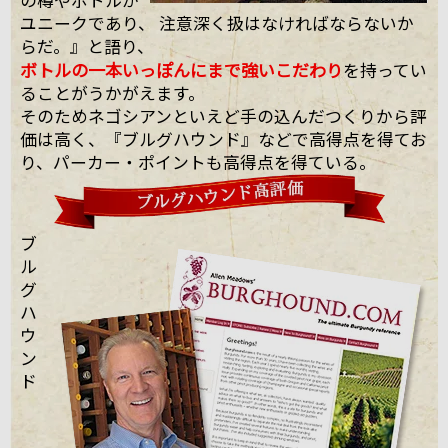
ユニークであり、 注意深く扱はなければならないか
らだ。』と語り、
ボトルの一本いっぽんにまで強いこだわり
を持ってい
ることがうかがえます。
そのためネゴシアンといえど手の込んだつくりから評
価は高く、『ブルグハウンド』などで高得点を得てお
り、パーカー・ポイントも高得点を得ている。
ブ
ル
グ
ハ
ウ
ン
ド