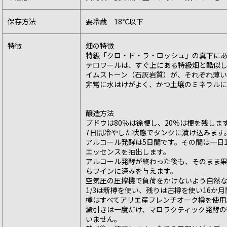
保存方法
要冷蔵 18℃以下
特徴
畑の特徴
特級「クロ・ド・ラ・ロッシュ」の真下に
テロワールは、すぐ上にある特級畑と酷似
イムストーン（石灰岩質）が、それぞれ薄
非常に水はけがよく、かつ土壌のミネラルに
醸造方法
ブドウは80％は徐梗し、20％は梗を残しま
7日間冷やした状態でタンクに漬け込みます
アルコール発酵は5日間です。その間は一日
エッセンスを抽出します。
アルコール発酵が終わった後も、そのまま
らワインに深みを与えます。
空気圧の圧搾機で負荷をかけないよう自然
1/3は新樽を使い、残りは古樽を使い16か
樽はすべてアリエ産フレンチオーク樽を使用
澱引きは一度だけ、マロラクティック発酵の
いません。