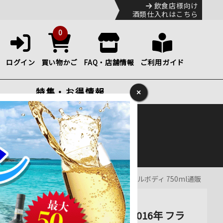
飲食店様向け
酒類仕入れはこちら
0
ログイン
買い物かご
FAQ・店舗情報
ご利用ガイド
特集・お得情報
×
ック
便のHP
をご確認下さい。
16年 フランス ブルゴーニュ 赤ワイン フルボディ 750ml通販
ルム マルシャン・トーズ 2016年 フラ