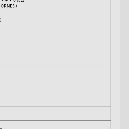
ロ・デ・ゾルム
S ORMES ）
ン）
い。