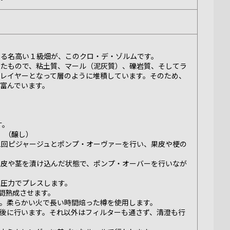
ある名高い１級畑が、このクロ・デ・ゾルムです。
したもので、粘土質、マール（泥灰質）、礫岩質、そしてラ
いレイヤーとなって層のように堆積しています。そのため、
富んでいます。
す。
。（醸し）
1回ピジャージュとポンプ・オーヴァーを行い、果皮や梗の
果皮や茎を漬け込んだ状態で、ポンプ・オーバーを行いなが
な圧力でプレスします。
月間熟成させます。
。柔らかい火で長い時間焙った樽を使用します。
後に行います。それ以外はフィルターも通さず、清澄も行