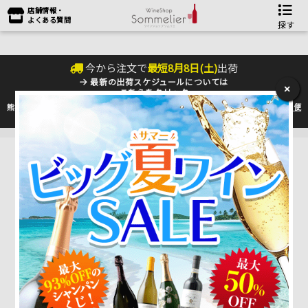
店舗情報・
よくある質問
探す
今から注文で
最短
8
月
8
日(
土
)
出荷
最新の出荷スケジュールについては
×
こちらをクリック
熊本地震の影響により九州への配送に遅れが生じております。最新情報は
佐川急便
のHP
をご確認下さい。