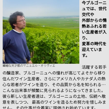
今ブルゴーニ
ュでは、世代
交代や
外部からの情
熱あふれる若
い生産者が入
り、
変革の時代を
迎えていま
す。
活躍する若手
の醸造家、ブルゴーニュへの憧れが高じてよそから移り
住んだワイン生産者、さらにアメリカ人やカナダ人の熱
心な若者がワインを造り、その品質から名を知られる…
こんな出来事が頻繁に見られるようになってきました。
彼ら新しい生産者達は、ブルゴーニュの土地、伝統へ敬
意を表しつつ、 最高のワインを造るため努力を惜しみま
せん。 その仕事が今着実に評価され始めています。