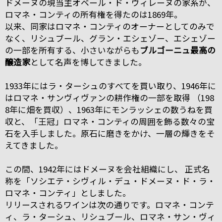
ドメーヌの現当主オベール・ド・ヴィレーヌの家系が、
ロマネ・コンティの所有権を得たのは1869年。
以来、同家はロマネ・コンティのオーナーとしてのみで
なく、リシュブール、グラン・エシェゾー、エシェゾー
の一部を所有する、小さいながらも
ブルゴーニュ最高の
醸造家
として名声を博してきました。
1933年にはラ・ターシュのすべてを買い取り、1946年に
はロマネ・サンヴィヴァンの耕作権の一部を取得 （198
8年に畑を買収）、1963年にモンラッシェの数うねを買
収と、「王冠」ロマネ・コンティの周囲を飾る数々の宝
石を入手しました。原石に磨きをかけ、一層の輝きをそ
えてきました。
この間、1942年にはドメーヌを会社組織にし、 正式名
称を「ソシエテ・シヴィル・デュ・ドメーヌ・ド・ラ・
ロマネ・コンティ」としました。
リリースされるワインは次の通りです。ロマネ・コンテ
ィ、ラ・ターシュ、リシュブール、ロマネ・サン・ヴィ