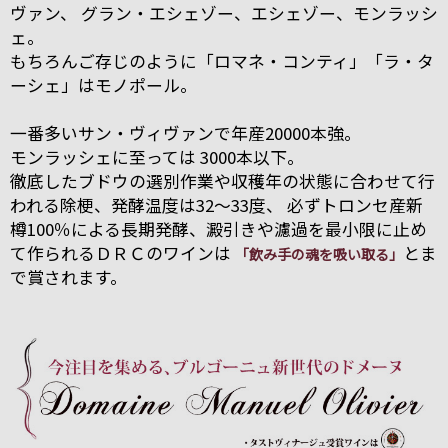
ヴァン、 グラン・エシェゾー、エシェゾー、モンラッシ
ェ。
もちろんご存じのように「ロマネ・コンティ」「ラ・タ
ーシェ」はモノポール。
一番多いサン・ヴィヴァンで年産20000本強。
モンラッシェに至っては 3000本以下。
徹底したブドウの選別作業や収穫年の状態に合わせて行
われる除梗、発酵温度は32～33度、 必ずトロンセ産新
樽100％による長期発酵、澱引きや濾過を最小限に止め
て作られるＤＲＣのワインは
とま
「飲み手の魂を吸い取る」
で賞されます。