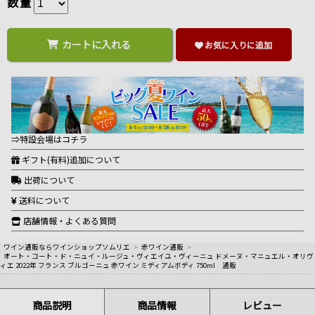
数量
カートに入れる
お気に入りに追加
⇒特設会場はコチラ
ギフト(有料)追加について
出荷について
送料について
店舗情報・よくある質問
ワイン通販ならワインショップソムリエ
>
赤ワイン通販
>
オート・コート・ド・ニュイ・ルージュ・ヴィエイユ・ヴィーニュ ドメーヌ・マニュエル・オリヴ
ィエ 2022年 フランス ブルゴーニュ 赤ワイン ミディアムボディ 750ml 通販
商品説明
商品情報
レビュー